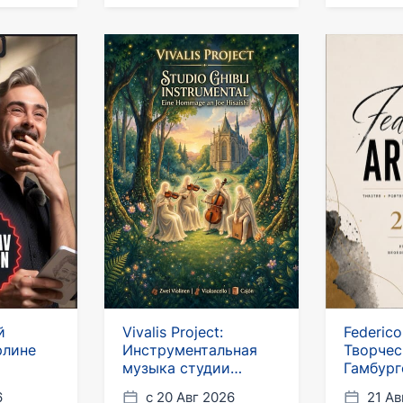
й
Vivalis Project:
Federico
рлине
Инструментальная
Творчес
музыка студии
Гамбург
«Гибли» в Берлине и
6
с 20 Авг 2026
21 Ав