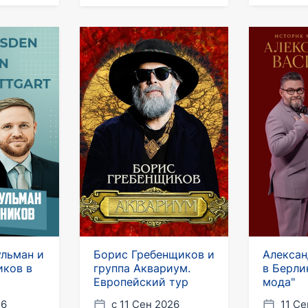
льман и
Борис Гребенщиков и
Алексан
иков в
группа Аквариум.
в Берли
Европейский тур
мода"
26
с 11 Сен 2026
11 Се