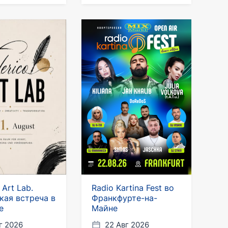
 Art Lab.
Radio Kartina Fest во
кая встреча в
Франкфурте-на-
е
Майне
г 2026
22 Авг 2026