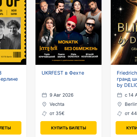
3
UKRFEST в Фехте
Friedric
Берлине
гранд ш
by DELI
9 Авг 2026
с 14 
Vechta
Berli
от 35€
от 44
ИЛЕТЫ
КУПИТЬ БИЛЕТЫ
КУПИ