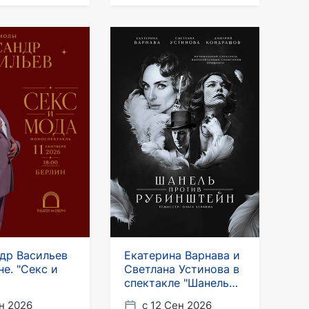
др Васильев
Екатерина Варнава и
не. "Секс и
Светлана Устинова в
спектакле "Шанель
против Рубинштейн"
н 2026
с 12 Сен 2026