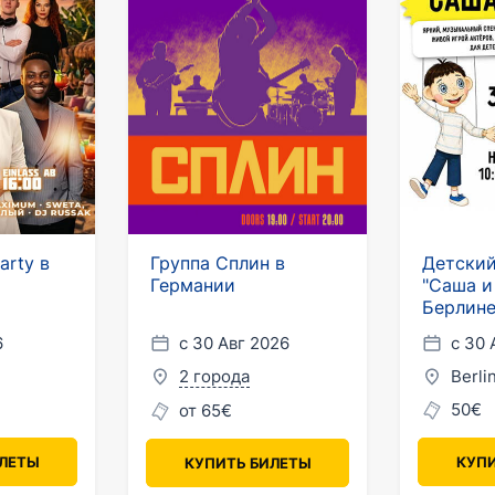
arty в
Группа Сплин в
Детский
Германии
"Саша и
Берлин
6
с 30 Авг 2026
с 30 
2 города
Berli
50€
от 65€
ИЛЕТЫ
КУПИ
КУПИТЬ БИЛЕТЫ