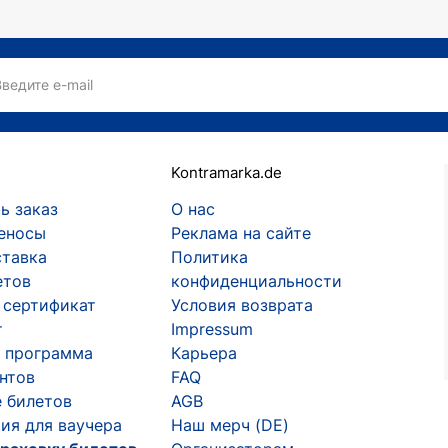
Введите e-mail
Kontramarka.de
ь заказ
О нас
еносы
Реклама на сайте
ставка
Политика
етов
конфиденциальности
 сертификат
Условия возврата
т
Impressum
 программа
Карьера
ентов
FAQ
 билетов
AGB
ия для ваучера
Наш мерч (DE)