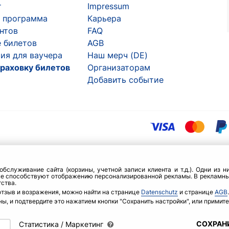
т
Impressum
 программа
Карьера
ентов
FAQ
 билетов
AGB
ия для ваучера
Наш мерч (DE)
раховку билетов
Организаторам
Добавить событие
бслуживание сайта (корзины, учетной записи клиента и т.д.). Одни из 
же способствуют отображению персонализированной рекламы. В рекламны
ства.
отзыв и возражения, можно найти на странице
Datenschutz
и странице
AGB
.
ы, и подтвердите это нажатием кнопки "Сохранить настройки", или примите 
СОХРАН
Статистика / Маркетинг