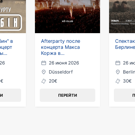
бин" в
Afterparty после
Спектак
нцерт
концерта Макса
Берлин
мы
Коржа в
Дюсельдорфе
26
26 июня 2026
26 и
Düsseldorf
Berli
7€
20€
30€
ТИ
ПЕРЕЙТИ
П