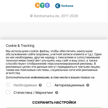
© Kontramarka.de,
2011-2026
Cookie & Tracking
Мы используем cookie-файлы, чтобы обеспечить наилучшее
обслуживание сайта (корзины, учетной записи клиента и т.д.). Одни
из них необходимы, другие наряду с пикселями и сопоставимыми
технологиями помогают улучшить наш сайт и ваш опыт, а также
способствуют отображению персонализированной рекламы. В
рекламных целях эти данные могут передаваться третьим лицам,
таким как поисковые системы, социальные сети или рекламные
агентства.
Дополнительную информацию, в том числе о ваших правах на
отзыв и возражения, можно найти на странице
Datenschutz
и
странице
AGB
.
Необходимые
Авторизационные
Пожалуйста, выберите ниже, какие куки могут быть установлены,
и подтвердите это нажатием кнопки "Сохранить настройки", или
Статистика / Маркетинг
примите все куки, нажав кнопку "Разрешить все":
СОХРАНИТЬ НАСТРОЙКИ