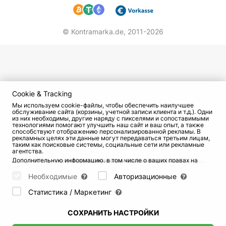
© Kontramarka.de,
2011-2026
Cookie & Tracking
Мы используем cookie-файлы, чтобы обеспечить наилучшее
обслуживание сайта (корзины, учетной записи клиента и т.д.). Одни
из них необходимы, другие наряду с пикселями и сопоставимыми
технологиями помогают улучшить наш сайт и ваш опыт, а также
способствуют отображению персонализированной рекламы. В
рекламных целях эти данные могут передаваться третьим лицам,
таким как поисковые системы, социальные сети или рекламные
агентства.
Дополнительную информацию, в том числе о ваших правах на
отзыв и возражения, можно найти на странице
Datenschutz
и
странице
AGB
.
Необходимые
Авторизационные
Пожалуйста, выберите ниже, какие куки могут быть установлены,
и подтвердите это нажатием кнопки "Сохранить настройки", или
Статистика / Маркетинг
примите все куки, нажав кнопку "Разрешить все":
СОХРАНИТЬ НАСТРОЙКИ