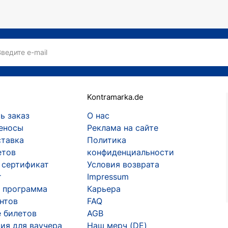
Введите e-mail
Kontramarka.de
ь заказ
О нас
еносы
Реклама на сайте
ставка
Политика
етов
конфиденциальности
 сертификат
Условия возврата
т
Impressum
 программа
Карьера
ентов
FAQ
 билетов
AGB
ия для ваучера
Наш мерч (DE)