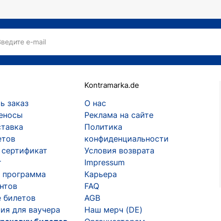
Введите e-mail
Kontramarka.de
ь заказ
О нас
еносы
Реклама на сайте
ставка
Политика
етов
конфиденциальности
 сертификат
Условия возврата
т
Impressum
 программа
Карьера
ентов
FAQ
 билетов
AGB
ия для ваучера
Наш мерч (DE)