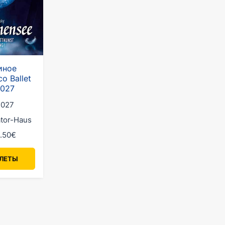
иное
co Ballet
2027
2027
ator-Haus
9.50€
ИЛЕТЫ