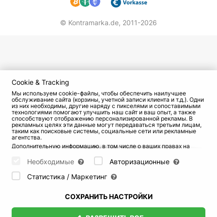
© Kontramarka.de,
2011-2026
Cookie & Tracking
Мы используем cookie-файлы, чтобы обеспечить наилучшее
обслуживание сайта (корзины, учетной записи клиента и т.д.). Одни
из них необходимы, другие наряду с пикселями и сопоставимыми
технологиями помогают улучшить наш сайт и ваш опыт, а также
способствуют отображению персонализированной рекламы. В
рекламных целях эти данные могут передаваться третьим лицам,
таким как поисковые системы, социальные сети или рекламные
агентства.
Дополнительную информацию, в том числе о ваших правах на
отзыв и возражения, можно найти на странице
Datenschutz
и
странице
AGB
.
Необходимые
Авторизационные
Пожалуйста, выберите ниже, какие куки могут быть установлены,
и подтвердите это нажатием кнопки "Сохранить настройки", или
Статистика / Маркетинг
примите все куки, нажав кнопку "Разрешить все":
СОХРАНИТЬ НАСТРОЙКИ