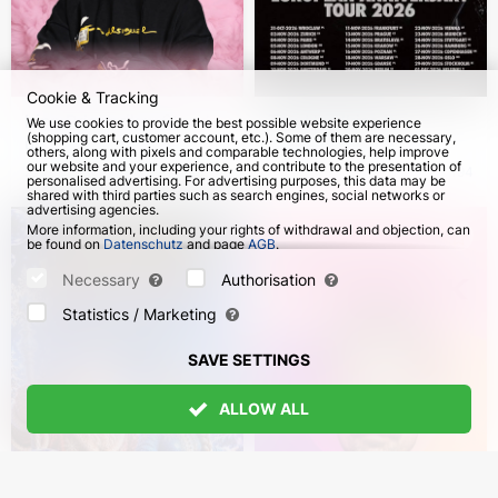
Regisseur und Autor der Idee - GITIS Absolvent
(Werkstatt von S. Zhenovach), der Russland nach
Cookie & Tracking
dem 24.02.2022 verlassen hat - Egor Trukhin
Irina Prichodko. Stand-
The Hardkiss in
We use cookies to provide the best possible website experience
(shopping cart, customer account, etc.). Some of them are necessary,
up tour "Mein Tag"
Germany 2026
others, along with pixels and comparable technologies, help improve
our website and your experience, and contribute to the presentation of
22 Sep 2026
582
from 8 Nov 2026
194
personalised advertising. For advertising purposes, this data may be
Textautoren: Alya Haitlina, Zhenya Berkovich, Lena
shared with third parties such as search engines, social networks or
advertising agencies.
Berson, Vadim Zhuk, etc.
More information, including your rights of withdrawal and objection, can
Autoren der Monologe - Anatoly Bely, Egor Trukhin
be found on
Datenschutz
and page
AGB
.
Please select which cookies can be set below and confirm by pressing
the "Save Settings" button, or accept all cookies by pressing the "Allow
Necessary
Authorisation
All" button:
Statistics / Marketing
SAVE SETTINGS
ALLOW ALL