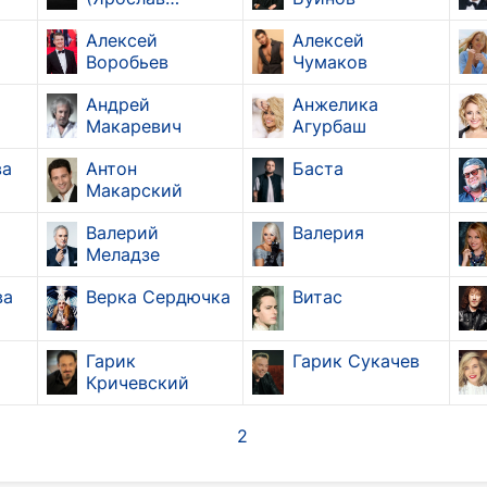
Карпук)
Алексей
Алексей
Воробьев
Чумаков
Андрей
Анжелика
Макаревич
Агурбаш
ва
Антон
Баста
Макарский
Валерий
Валерия
Меладзе
ва
Верка Сердючка
Витас
Гарик
Гарик Сукачев
Кричевский
2