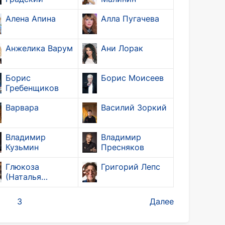
Алена Апина
Алла Пугачева
Анжелика Варум
Ани Лорак
Борис
Борис Моисеев
Гребенщиков
Варвара
Василий Зоркий
Владимир
Владимир
Кузьмин
Пресняков
Глюкоза
Григорий Лепс
(Наталья
Ионова)
3
Далее