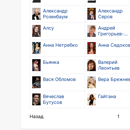
Александр
Александр
Розенбаум
Серов
Алсу
Андрей
Григорьев-
Аполлонов
Анна Нетребко
Анна Седоко
Бьянка
Валерий
Леонтьев
Вася Обломов
Вера Брежне
Вячеслав
Гайтана
Бутусов
Назад
1