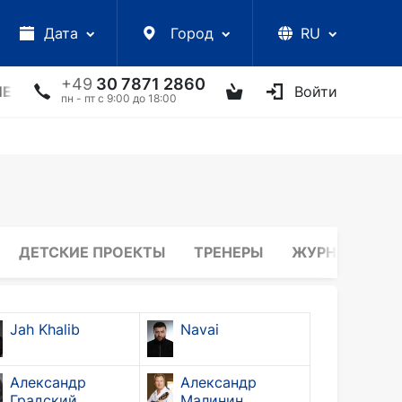
Дата
Город
RU
+49
30 7871 2860
ЛЕКЦИИ
УКРАИНСКИЕ АРТИСТЫ
ДРУГОЕ
Войти
ТВ
пн - пт с 9:00 до 18:00
ДЕТСКИЕ ПРОЕКТЫ
ТРЕНЕРЫ
ЖУРНАЛИСТЫ
Jah Khalib
Navai
Александр
Александр
Градский
Малинин