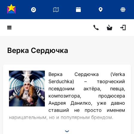
Верка Сердючка
Верка Сердючка (Verka
Serduchka) – творческий
псевдоним актёра, певца,
композитора, продюсера
Андрея Данилко, уже давно
ставший не просто именем
нарицательным, но и популярным брендом.
Детство и юношеские годы