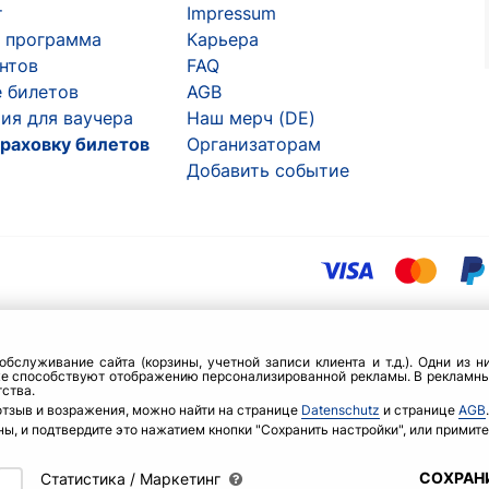
т
Impressum
 программа
Карьера
ентов
FAQ
 билетов
AGB
ия для ваучера
Наш мерч (DE)
раховку билетов
Организаторам
Добавить событие
бслуживание сайта (корзины, учетной записи клиента и т.д.). Одни из 
же способствуют отображению персонализированной рекламы. В рекламны
ства.
отзыв и возражения, можно найти на странице
Datenschutz
и странице
AGB
.
ы, и подтвердите это нажатием кнопки "Сохранить настройки", или примите 
СОХРАН
Статистика / Маркетинг