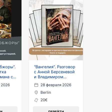
бжоры".
"Вангелия". Разговор
тка
с Анной Берсеневой
мана с
и Владимиром
в
Сотниковым в
 2026
28 февраля 2026
Берлине
Berlin
20€
ТИ
ПЕРЕЙТИ