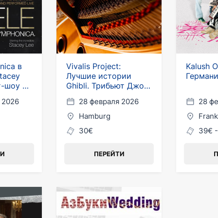
nica в
Vivalis Project:
Kalush O
tacey
Лучшие истории
Герман
т-шоу из
Ghibli. Трибьют Джо
Хисаиши в Гамбурге
 2026
28 февраля 2026
28 ф
Hamburg
Frank
30€
39€ 
ТИ
ПЕРЕЙТИ
П