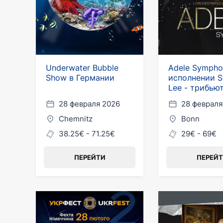
Underwater Bubble
Adele Sympho
Show в Германии
исполнении S
Lee - трибью
Лондона
28 февраля 2026
28 февраля
Chemnitz
Bonn
38.25€ - 71.25€
29€ - 69€
ПЕРЕЙТИ
ПЕРЕЙ