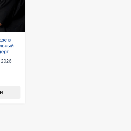
дзе в
ольный
церт
 2026
ТИ