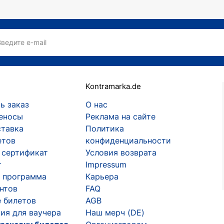
Введите e-mail
Kontramarka.de
ь заказ
О нас
еносы
Реклама на сайте
ставка
Политика
етов
конфиденциальности
 сертификат
Условия возврата
т
Impressum
 программа
Карьера
ентов
FAQ
 билетов
AGB
ия для ваучера
Наш мерч (DE)