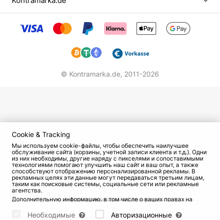
Kontramarka.de
© Kontramarka.de,
2011-2026
Cookie & Tracking
Мы используем cookie-файлы, чтобы обеспечить наилучшее
обслуживание сайта (корзины, учетной записи клиента и т.д.). Одни
из них необходимы, другие наряду с пикселями и сопоставимыми
технологиями помогают улучшить наш сайт и ваш опыт, а также
способствуют отображению персонализированной рекламы. В
рекламных целях эти данные могут передаваться третьим лицам,
таким как поисковые системы, социальные сети или рекламные
агентства.
Дополнительную информацию, в том числе о ваших правах на
отзыв и возражения, можно найти на странице
Datenschutz
и
странице
AGB
.
Необходимые
Авторизационные