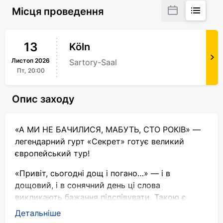
Місця проведення
13
Köln
Листоп
2026
Sartory-Saal
Пт,
20:00
Опис заходу
«А МИ НЕ БАЧИЛИСЯ, МАБУТЬ, СТО РОКІВ» —
легендарний гурт «Секрет» готує великий
європейський тур!
«Привіт, сьогодні дощ і погано…» — і в
дощовий, і в сонячний день ці слова
викликають бажання підспівувати. Такою є
особливість хітів гурту «Секрет», що зробила
Детальніше
його улюбленцем не одного покоління. Ця