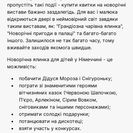
пропустіть такі події - купити квитки на новорічні
вистави бажано заздалегідь. Для вас і малюка
відкриються двері в неймовірний світ завдяки
таким виставам, як: "Грандіозна чарівна ялинка",
"Новорічні пригоди в палаці" та багато-багато
іншого. Залишилося не так багато часу, тому
вживайте заходів якомога швидше.
Новорічна ялинка для дітей у Німеччині - це
можливість:
побачити Дідуся Мороза і Снігуроньку;
пограти зі знаменитими героями
вітчизняних казок (Червоною Шапочкою,
П'єро, Арлекіном, Сірим Вовком,
сніговиками та іншими персонажами);
отримати солодкі подарунки;
потанцювати на дискотеці;
взяти участь у конкурсах.