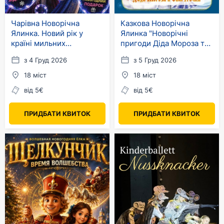
Чарівна Новорічна
Казкова Новорічна
Ялинка. Новий рік у
Ялинка "Новорічні
країні мильних
пригоди Діда Мороза та
бульбашок
Снігуроньки" в
з 4 Груд 2026
з 5 Груд 2026
Німеччині
18 міст
18 міст
від 5€
від 5€
ПРИДБАТИ КВИТОК
ПРИДБАТИ КВИТОК