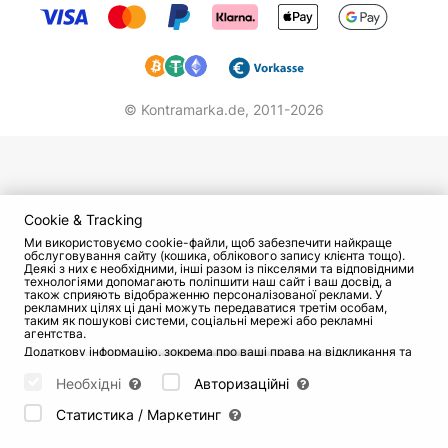
© Kontramarka.de,
2011-2026
Cookie & Tracking
Ми використовуємо cookie-файли, щоб забезпечити найкраще
обслуговування сайту (кошика, облікового запису клієнта тощо).
Деякі з них є необхідними, інші разом із пікселями та відповідними
технологіями допомагають поліпшити наш сайт і ваш досвід, а
також сприяють відображенню персоналізованої реклами. У
рекламних цілях ці дані можуть передаватися третім особам,
таким як пошукові системи, соціальні мережі або рекламні
агентства.
Додаткову інформацію, зокрема про ваші права на відкликання та
заперечення, можна знайти на сторінці
Datenschutz
і сторінці
AGB
.
Будь ласка, виберіть нижче, які куки можуть бути встановлені, і
Необхідні
Авторизаційні
підтвердіть це натисканням кнопки "Зберегти налаштування", або
прийміть усі куки, натиснувши кнопку "Дозволити всі":
Статистика / Маркетинг