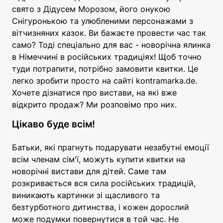
свято з Дідусем Морозом, його онукою
Снігуронькою та улюбленими персонажами з
вітчизняних казок. Ви бажаєте провести час так
само? Тоді спеціально для вас - новорічна ялинка
в Німеччині в російських традиціях! Щоб точно
туди потрапити, потрібно замовити квитки. Це
легко зробити просто на сайті kontramarka.de.
Хочете дізнатися про вистави, на які вже
відкрито продаж? Ми розповімо про них.
Цікаво буде всім!
Батьки, які прагнуть подарувати незабутні емоції
всім членам сім'ї, можуть купити квитки на
новорічні вистави для дітей. Саме там
розкривається вся сила російських традицій,
виникають картинки зі щасливого та
безтурботного дитинства, і кожен дорослий
може подумки повернутися в той час. Не