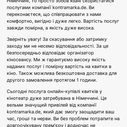
Німеччині, то просто зобов'язані скористатися
послугами компанії kontramarka.de. Ви
переконаєтеся, що співпрацювати з нами
комфортно, вигідно і дуже легко. Вартість послуг
завжди помірна, а якість дуже висока.
Зверніть увагу! За скасування або затримку
заходу ми не несемо відповідальності. За це
безпосередньо відповідає організатор
кіносеансу. Ми ж гарантуємо високу якість
наданих послуг і помірну вартість на квитки в
кіно. Також можлива безкоштовна доставка для
другого замовлення протягом 1 години.
Сьогодні послуга онлайн-купівлі квитків у
кінотеатр дуже затребувана в Німеччині. Це
вельми значущий привілей від компанії
kontramarka.de, який дає змогу заощадити ваш
час, гроші та нерви. Ви без проблем потрапите на
довгоочікувану прем'єру і водночас не