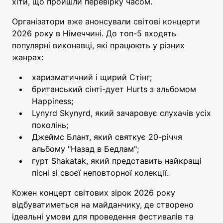
хіти, що пройшли перевірку часом.
Організатори вже анонсували світові концерти
2026 року в Німеччині. До топ-5 входять
популярні виконавці, які працюють у різних
жанрах:
харизматичний і щирий Стінг;
британський сінті-дует Hurts з альбомом
Happiness;
Lynyrd Skynyrd, який зачаровує слухачів усіх
поколінь;
Джеймс Блант, який святкує 20-річчя
альбому "Назад в Бедлам";
гурт Shakatak, який представить найкращі
пісні зі своєї неповторної колекції.
Кожен концерт світових зірок 2026 року
відбуватиметься на майданчику, де створено
ідеальні умови для проведення фестивалів та