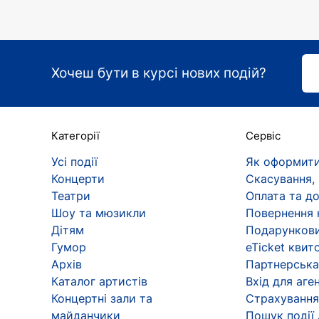
Хочеш бути в курсі нових подій?
Категорії
Сервіс
Усі події
Як оформити
Концерти
Скасування,
Театри
Оплата та д
Шоу та мюзикли
Повернення 
Дітям
Подарункови
Гумор
eTicket квит
Архів
Партнерська
Каталог артистів
Вхід для аген
Концертні зали та
Страхування
майданчики
Пошук події