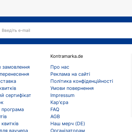
Введіть e-mail
Kontramarka.de
 замовлення
Про нас
 перенесення
Реклама на сайті
оставка
Політика конфіденційності
квитків
Умови повернення
й сертифікат
Impressum
ок
Кар'єра
 програма
FAQ
тів
AGB
 квитків
Наш мерч (DE)
 для ваучера
Організаторам