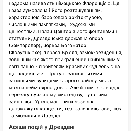
недарма називають німецькою Флоренцією. Ця
назва зумовлена і його розташуванням, і
характерною бароковою архітектурою, і
численними пам'ятками, і художніми
цінностями. Палац Цвінгер з його фонтанами і
статуями, Дрезденська державна опера
(Земперопер), церква Богоматері
(Фрауенкірхе), тераса Брюля, замок-резиденція,
зовнішній бік якого прикрашений найбільшим у
світі панно - любителям красивих будівель є на
що подивитися. Прогулюватися тихими,
затишними вулицями старого району міста
можна неймовірно довго. Але й тим, хто віддає
перевагу сучасному мистецтву, тут є чим
зайнятися. Урізноманітнити дозвілля
допоможуть концерти, театральні вистави, шоу
та мюзикли в Дрездені.
Афіша подій у Дрездені