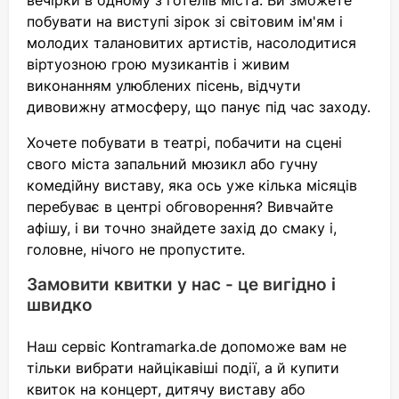
вечірки в одному з готелів міста. Ви зможете
побувати на виступі зірок зі світовим ім'ям і
молодих талановитих артистів, насолодитися
віртуозною грою музикантів і живим
виконанням улюблених пісень, відчути
дивовижну атмосферу, що панує під час заходу.
Хочете побувати в театрі, побачити на сцені
свого міста запальний мюзикл або гучну
комедійну виставу, яка ось уже кілька місяців
перебуває в центрі обговорення? Вивчайте
афішу, і ви точно знайдете захід до смаку і,
головне, нічого не пропустите.
Замовити квитки у нас - це вигідно і
швидко
Наш сервіс Kontramarka.de допоможе вам не
тільки вибрати найцікавіші події, а й купити
квиток на концерт, дитячу виставу або