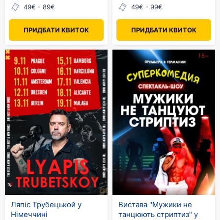
49€ - 89€
49€ - 99€
ПРИДБАТИ КВИТОК
ПРИДБАТИ КВИТОК
Ляпіс Трубецькой у
Вистава "Мужики не
Німеччині
танцюють стриптиз" у