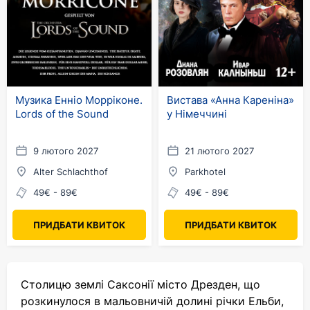
Музика Енніо Морріконе.
Вистава «Анна Кареніна»
Lords of the Sound
у Німеччині
9 лютого 2027
21 лютого 2027
Alter Schlachthof
Parkhotel
49€ - 89€
49€ - 89€
ПРИДБАТИ КВИТОК
ПРИДБАТИ КВИТОК
Столицю землі Саксонії місто Дрезден, що
розкинулося в мальовничій долині річки Ельби,