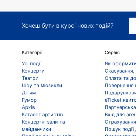
Хочеш бути в курсі нових подій?
Категорії
Сервіс
Усі події
Як оформити
Концерти
Скасування,
Театри
Оплата та д
Шоу та мюзикли
Повернення 
Дітям
Подарункови
Гумор
eTicket квит
Архів
Партнерська
Каталог артистів
Вхід для аген
Концертні зали та
Страхування
майданчики
Пошук події