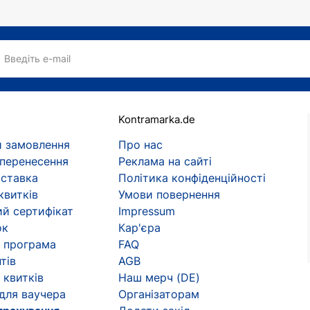
Введіть e-mail
Kontramarka.de
 замовлення
Про нас
 перенесення
Реклама на сайті
оставка
Політика конфіденційності
квитків
Умови повернення
й сертифікат
Impressum
ок
Кар'єра
 програма
FAQ
тів
AGB
 квитків
Наш мерч (DE)
 для ваучера
Організаторам