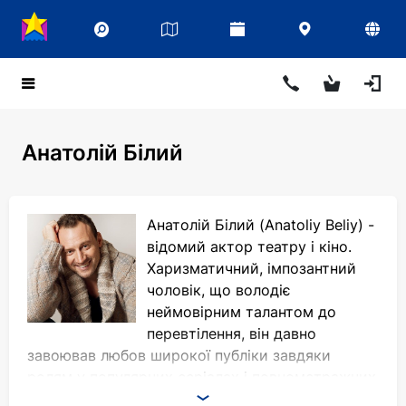
Анатолій Білий
Анатолій Білий (Anatoliy Beliy) -
відомий актор театру і кіно.
Харизматичний, імпозантний
чоловік, що володіє
неймовірним талантом до
перевтілення, він давно
завоював любов широкої публіки завдяки
ролям у популярних серіалах і повнометражних
стрічках. Вистави з його участю незмінно