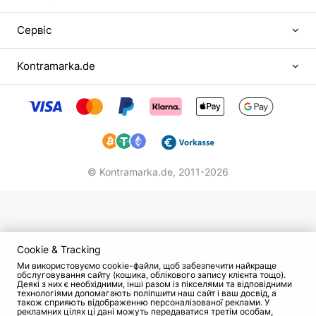
йому дуже б не хотілося провести решту
Сервіс
життя, сидячи за комп'ютером. Він кинув виш,
переїхав до Москви і спробував вступити в
одне з театральних училищ. У "Щепці" йому
Kontramarka.de
посміхнулася удача: хлопець потрапив на курс
до Миколи Афоніна і нарешті відчув себе на
своєму місці.
На шляху до визнання
© Kontramarka.de,
2011-2026
Після закінчення училища Анатолію довелося
нелегко: йшов 1995 рік, у країні панувала криза,
до акторів нікому не було діла. У тих
нечисленних колективах, які ледь трималися на
плаву, випускникові відмовили, мотивуючи тим,
Cookie & Tracking
що методика викладання в Щепкінському
Ми використовуємо cookie-файли, щоб забезпечити найкраще
обслуговування сайту (кошика, облікового запису клієнта тощо).
училищі застаріла.
Деякі з них є необхідними, інші разом із пікселями та відповідними
технологіями допомагають поліпшити наш сайт і ваш досвід, а
також сприяють відображенню персоналізованої реклами. У
Через деякий час хлопця призвали на військову
рекламних цілях ці дані можуть передаватися третім особам,