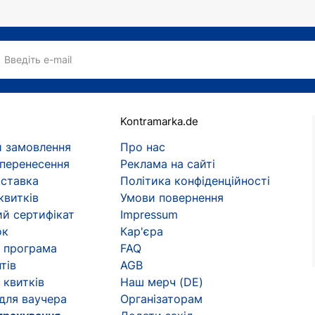
Введіть e-mail
Kontramarka.de
 замовлення
Про нас
 перенесення
Реклама на сайті
оставка
Політика конфіденційності
квитків
Умови повернення
й сертифікат
Impressum
ок
Кар'єра
 програма
FAQ
тів
AGB
 квитків
Наш мерч (DE)
 для ваучера
Організаторам