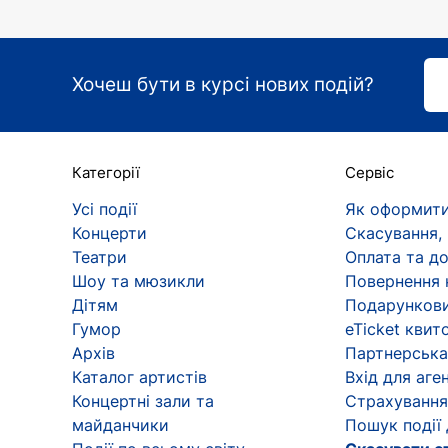
Хочеш бути в курсі нових подій?
Категорії
Сервіс
Усі події
Як оформити
Концерти
Скасування,
Театри
Оплата та д
Шоу та мюзикли
Повернення 
Дітям
Подарункови
Гумор
eTicket квит
Архів
Партнерська
Каталог артистів
Вхід для аген
Концертні зали та
Страхування
майданчики
Пошук події