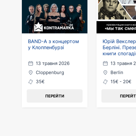
BAND-A з концертом
Юрій Векслер
у Клоппенбурзі
Берліні. През
книги спогаді
так сміялися..
13 травня 2026
13 травня 
Cloppenburg
Berlin
35€
15€ - 20€
ПЕРЕЙТИ
ПЕРЕЙ