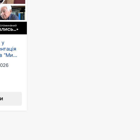
 у
ентація
в "Ми
."
2026
ТИ