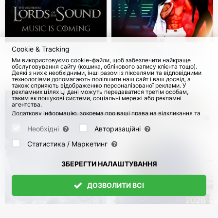
Cookie & Tracking
Lords of the Sound:
Вистава "Мужики не
Ми використовуємо cookie-файли, щоб забезпечити найкраще
Music is coming 2026
танцюють стриптиз" у
обслуговування сайту (кошика, облікового запису клієнта тощо).
Німеччині
Деякі з них є необхідними, інші разом із пікселями та відповідними
з 27 Жовт 2026
85
з 14 Листоп 2026
185
технологіями допомагають поліпшити наш сайт і ваш досвід, а
також сприяють відображенню персоналізованої реклами. У
рекламних цілях ці дані можуть передаватися третім особам,
таким як пошукові системи, соціальні мережі або рекламні
агентства.
Додаткову інформацію, зокрема про ваші права на відкликання та
заперечення, можна знайти на сторінці
Datenschutz
і сторінці
AGB
.
Будь ласка, виберіть нижче, які куки можуть бути встановлені, і
Необхідні
Авторизаційні
підтвердіть це натисканням кнопки "Зберегти налаштування", або
прийміть усі куки, натиснувши кнопку "Дозволити всі":
Статистика / Маркетинг
ЗБЕРЕГТИ НАЛАШТУВАННЯ
ДОЗВОЛИТИ ВСІ