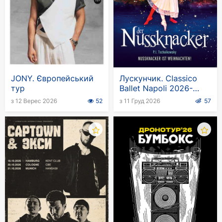
JONY. Європейський
Лускунчик. Classico
тур
Ballet Napoli 2026-
2027
з 12 Верес 2026
52
з 11 Груд 2026
57