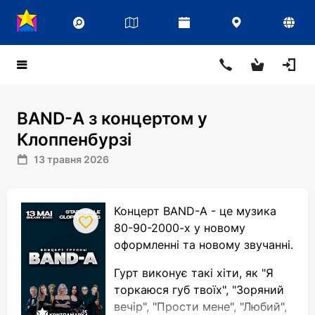
BAND-A з концертом у
Клоппенбурзі
13 травня 2026
Концерт BAND-A - це музика
80-90-2000-х у новому
оформленні та новому звучанні.
Гурт виконує такі хіти, як "Я
торкаюся губ твоїх", "Зоряний
вечір", "Прости мене", "Любий",