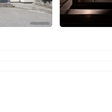
чески везде имеет оптимальное звучание и не имеет д
непосредственно покрыта звуком со сцены, наилучшее 
система (Delay line).
и компаниями, производящими высококлассную звукову
е демонстрационной комнаты для своих систем.