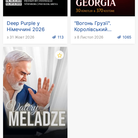
Deep Purple у
"Вогонь Грузії".
Німеччині 2026
Королівський
національний балет
з 31 Жовт 2026
113
з 8 Листоп 2026
1065
Грузії в Німеччині