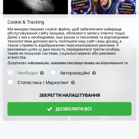
Cookie & Tracking
Iconic Classical Ballet.
Чарівна Новорічна
Ми використовуємо cookie-файли, щоб забезпечити найкраще
«Лебедине озеро» у
Ялинка. Новий рік у
обслуговування сайту (кошика, облікового запису клієнта тощо).
Німеччині
країні мильних
Деякі з них є необхідними, інші разом із пікселями та відповідними
з 9 Січ 2027
з 4 Груд 2026
91
технологіями допомагають поліпшити наш сайт і ваш досвід, а
бульбашок
також сприяють відображенню персоналізованої реклами. У
рекламних цілях ці дані можуть передаватися третім особам,
таким як пошукові системи, соціальні мережі або рекламні
агентства.
Додаткову інформацію, зокрема про ваші права на відкликання та
заперечення, можна знайти на сторінці
Datenschutz
і сторінці
AGB
.
Будь ласка, виберіть нижче, які куки можуть бути встановлені, і
Необхідні
Авторизаційні
підтвердіть це натисканням кнопки "Зберегти налаштування", або
прийміть усі куки, натиснувши кнопку "Дозволити всі":
Статистика / Маркетинг
ЗБЕРЕГТИ НАЛАШТУВАННЯ
ДОЗВОЛИТИ ВСІ