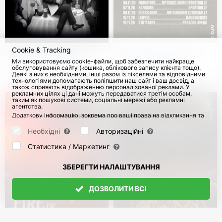
Cookie & Tracking
Вистава "Собаче
Blue у Німеччині. Тур
Ми використовуємо cookie-файли, щоб забезпечити найкраще
серце" в Німеччині
на честь 25-річчя
обслуговування сайту (кошика, облікового запису клієнта тощо).
Деякі з них є необхідними, інші разом із пікселями та відповідними
з 2 Листоп 2026
54
з 3 Листоп 2026
технологіями допомагають поліпшити наш сайт і ваш досвід, а
також сприяють відображенню персоналізованої реклами. У
рекламних цілях ці дані можуть передаватися третім особам,
таким як пошукові системи, соціальні мережі або рекламні
агентства.
Додаткову інформацію, зокрема про ваші права на відкликання та
заперечення, можна знайти на сторінці
Datenschutz
і сторінці
AGB
.
Будь ласка, виберіть нижче, які куки можуть бути встановлені, і
Необхідні
Авторизаційні
підтвердіть це натисканням кнопки "Зберегти налаштування", або
прийміть усі куки, натиснувши кнопку "Дозволити всі":
Статистика / Маркетинг
ЗБЕРЕГТИ НАЛАШТУВАННЯ
ДОЗВОЛИТИ ВСІ