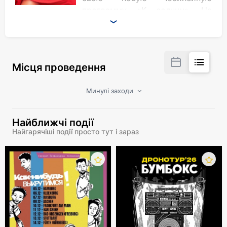
программу «К солнцу». Не
пропустите: шоу будет
грандиозным! Билеты уже в продаже! Заказать
их, уточнить стоимость и наличие свободных
мест можно на kontramarka.de.
Місця проведення
Масштабно, ярко, зрелищно!
Минулі заходи
Эту певицу любят и хорошо знают многие. На
сегодняшний день Валерия входит в число
Найближчі події
самых популярных российских исполнителей.
Найгарячіші події просто тут і зараз
Её невероятный талант подтверждён
множеством различных наград и премий. Все
концерты Валерии проходят с неизменным
аншлагом и всякий раз становятся значимым
событием для её поклонников.
Секрет такой популярности кроется не только
в великолепных вокальных данных и