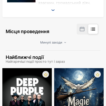
взаємин, громадський діяч,
автор книг з психології
стосунків.
На вас чекають:
Місця проведення
практичні інструменти для «детоксу»
стосунків;
Минулі заходи
відповіді на ваші запитання;
живе спілкування.
Найближчі події
Про що поговоримо:
Найгарячіші події просто тут і зараз
Як чути одне одного?
Як долати конфлікти без втрат?
Як відновити стосунки?
А також:
смачне кафе;
дитяча програма;