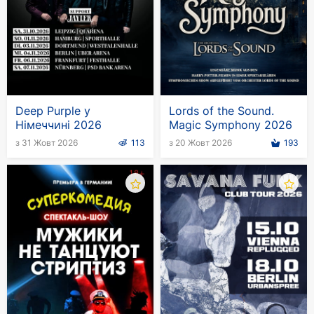
синхронний переклад на німецьку мову.
Deep Purple у
Lords of the Sound.
Німеччині 2026
Magic Symphony 2026
з 31 Жовт 2026
113
з 20 Жовт 2026
193