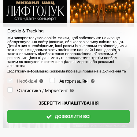
Cookie & Tracking
Михайло Шац у
Зимова магія: балетні
Ми використовуємо cookie-файли, щоб забезпечити найкраще
Німеччині та Відні.
історії при свічках з
обслуговування сайту (кошика, облікового запису клієнта тощо).
Стендап-тур
живим камерним
Деякі з них є необхідними, інші разом із пікселями та відповідними
з 4 Листоп 2026
113
з 14 Груд 2026
технологіями допомагають поліпшити наш сайт і ваш досвід, а
"Ліфтолук"
оркестром
також сприяють відображенню персоналізованої реклами. У
рекламних цілях ці дані можуть передаватися третім особам,
таким як пошукові системи, соціальні мережі або рекламні
агентства.
Додаткову інформацію, зокрема про ваші права на відкликання та
заперечення, можна знайти на сторінці
Datenschutz
і сторінці
AGB
.
Будь ласка, виберіть нижче, які куки можуть бути встановлені, і
Необхідні
Авторизаційні
підтвердіть це натисканням кнопки "Зберегти налаштування", або
прийміть усі куки, натиснувши кнопку "Дозволити всі":
Статистика / Маркетинг
ЗБЕРЕГТИ НАЛАШТУВАННЯ
ДОЗВОЛИТИ ВСІ