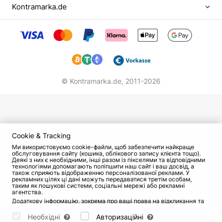
Kontramarka.de
© Kontramarka.de,
2011-2026
Cookie & Tracking
Ми використовуємо cookie-файли, щоб забезпечити найкраще
обслуговування сайту (кошика, облікового запису клієнта тощо).
Деякі з них є необхідними, інші разом із пікселями та відповідними
технологіями допомагають поліпшити наш сайт і ваш досвід, а
також сприяють відображенню персоналізованої реклами. У
рекламних цілях ці дані можуть передаватися третім особам,
таким як пошукові системи, соціальні мережі або рекламні
агентства.
Додаткову інформацію, зокрема про ваші права на відкликання та
заперечення, можна знайти на сторінці
Datenschutz
і сторінці
AGB
.
Будь ласка, виберіть нижче, які куки можуть бути встановлені, і
Необхідні
Авторизаційні