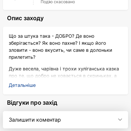
Подію скасовано
Опис заходу
Що за штука така - ДОБРО? Де воно
зберігається? Як воно пахне? І якщо його
зловити - воно вкусить, чи саме в долоньки
прилетить?
Дуже весела, чарівна і трохи хуліганська казка
про те, що добро не ховається в скриньках, а
живе в тобі самому. Навіть якщо ти внучка тієї
Детальніше
самої Баби-Яги.
Приходьте всією сім'єю! Після таких казок світ
Відгуки про захід
стає кращим!
Залишити коментар