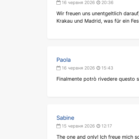
16 червня 2026
20:36
У рамках європейського туру во
Wir freuen uns unentgeltlich dara
Tauron Arena в Кракові, 24 жов
Krakau und Madrid, was für ein Fes
жовтня виступом у Palacio Vist
міжнародних музичних подій.
Стежити за оновленнями розклад
про майбутні виступи. Якщо ви 
музичних подій сезону. Європейс
Paola
майстерність та атмосферу спра
16 червня 2026
15:43
Finalmente potrò rivedere questo s
Sabine
15 червня 2026
12:17
The one and only! Ich freue mich s