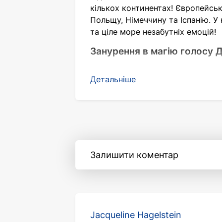
кількох континентах! Європейська
Польщу, Німеччину та Іспанію. У
та ціле море незабутніх емоцій!
Занурення в магію голосу 
Концерт Дімаша Кудайбергена — ц
Детальніше
виконавська майстерність відом
октав, а в його репертуарі поєд
виступ перетворюється на масшт
У новій програмі DIMENSIONS Дім
шанувальникам. Артист особист
подорожжю. У яскравому шоу пер
Залишити коментар
унікальні інструменти.
Енергія, яка захоплює з перших 
Усі концерти Дімаша Кудайберге
Jacqueline Hagelstein
перших хвилин появи артиста на 