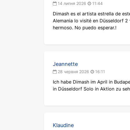
14 липня 2026
11:44
виконання дозволяє розкрити вс
Dimash es el artista estrella de est
Особливу увагу в програмі туру 
Alemania lo visité en Düsseldorf 2
багатогранне шоу, доповнюючи 
hermoso. No puedo esperar.!
Кудайбергена надовго залишається
Творчість Дімаша як культ
Музика Дімаша давно вийшла за м
14 (!) мовами, артист легко зна
Jeannette
може бути мистецтво. Дімаш Куда
28 червня 2026
16:11
національностей.
Ich habe Dimash im April in Budap
Особливу роль у творчості вико
in Düsseldorf Solo in Aktion zu seh
Незважаючи на співпрацю з між
музичними лейблами, Дімаш завжд
Традиції та сучасність у виступ
Klaudine
У новій програмі органічно пере