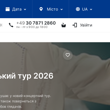
Дата
Місто
UA
+49
30 7871 2860
КЦІЇ
УКРАЇНСЬКІ АРТИСТИ
ІНШЕ
Увійти
ТВОРЧІ ЗУС
пн - пт з 9:00 до 18:00
ький тур 2026
ушає у новий концертний тур.
а також повернеться з
бов глядачів.