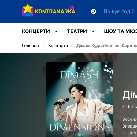
КОНЦЕРТИ
ТЕАТРИ
ШОУ ТА МЮ
Головна
Концерти
Дімаш Кудайберген. Європе
Ді
з 18 п
Восени
Вперше
концер