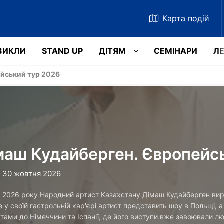
Карта
подій
ЗИКЛИ
STAND UP
ДІТЯМ
СЕМІНАРИ
ЛЕ
йський тур 2026
маш Кудайберген. Європейс
о 30 жовтня 2026
 2026 року Народний артист Казахстану Дімаш Кудайберген вир
 у своїй гастрольній кар'єрі артист представить шоу в Польщі, 
тами до Німеччини та Іспанії, де його виступи вже завоювали лю