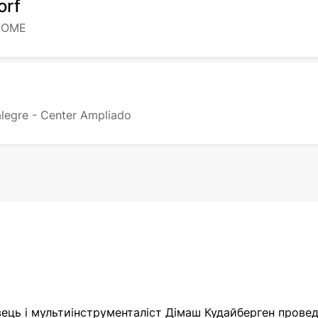
orf
DOME
alegre - Center Ampliado
ець і мультиінструменталіст Дімаш Кудайберген провед