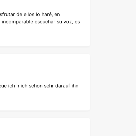
frutar de ellos lo haré, en
и музикантами артист створює
o incomparable escuchar su voz, es
ми. Саме тому концерт Дімаша
есятків країн. Виконуючи твори
струє, наскільки універсальним
різного віку та
ue ich mich schon sehr darauf ihn
ними музичними тенденціями.
ючи роботу з різними
жність.
ання та елементи світових