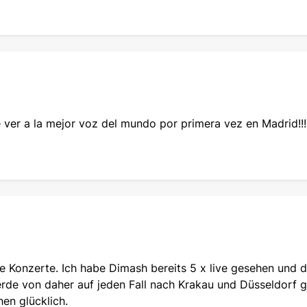
 ver a la mejor voz del mundo por primera vez en Madrid!!! E
ie Konzerte. Ich habe Dimash bereits 5 x live gesehen und 
rde von daher auf jeden Fall nach Krakau und Düsseldorf 
n glücklich.