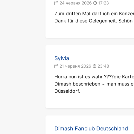
жанрів. Авторське продюсування 
24 червня 2026
17:23
своєї творчості. Таке поєднання 
Zum dritten Mal darf ich ein Konz
знайомиться з творчістю викона
Dank für diese Gelegenheit. Schön 
Кожен номер побудований як окре
Завдяки цьому глядачі можуть 
Саме такий підхід зробив конце
Квитки на концерти Дімаша
Sylvia
21 червня 2026
23:48
Шанувальникам, які планують від
рекомендується заздалегідь забр
Hurra nun ist es wahr ????die Kart
можна ознайомитися з актуальни
Dimash beschrieben ~ man muss es w
Кудайбергена онлайн. Це найзручн
Düsseldorf.
На сайті «Контрамарка» також п
виступів. Крім того, тут доступн
легко підібрати цікаві події та з
Дати та концертні майданчики
Dimash Fanclub Deutschland