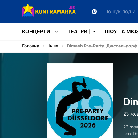
КОНЦЕРТИ
ТЕАТРИ
ШОУ ТА МЮ
Головна
Інше
Dimash Pre-Party. Дюссельдорф
Di
23 жо
23 жов
всіх D