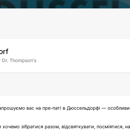
orf
y Dr. Thompson's
прошуємо вас на пре-паті в Дюссельдорфі — особливий 
 хочемо зібратися разом, відсвяткувати, посміятися, 