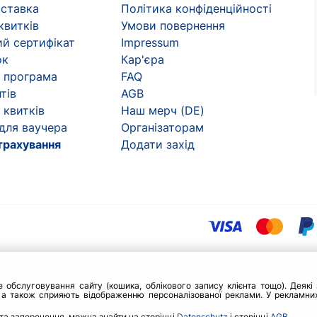
оставка
Політика конфіденційності
квитків
Умови повернення
й сертифікат
Impressum
ок
Кар'єра
 програма
FAQ
тів
AGB
 квитків
Наш мерч (DE)
 для ваучера
Організаторам
трахування
Додати захід
бслуговування сайту (кошика, облікового запису клієнта тощо). Деякі з
 а також сприяють відображенню персоналізованої реклами. У рекламних
та заперечення, можна знайти на сторінці
Datenschutz
і сторінці
AGB
.