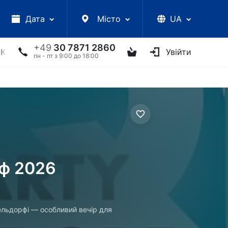
Дата
Місто
UA
+49
30 7871 2860
КЦІЇ
УКРАЇНСЬКІ АРТИСТИ
ІНШЕ
Увійти
ТВОРЧІ ЗУС
пн - пт з 9:00 до 18:00
рф 2026
льдорфі — особливий вечір для