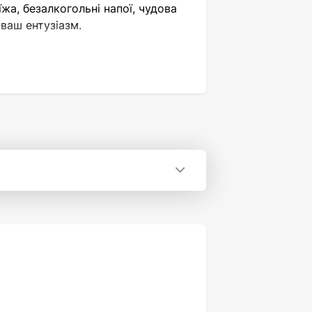
жа, безалкогольні напої, чудова
ваш ентузіазм.
 обмінятися думками та разом
ьким часом.