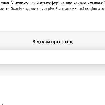
ення. У невимушеній атмосфері на вас чекають смачна ї
и та безліч чудових зустрічей з людьми, які поділяють 
а познайомитися з іншими Dears із різних міст і країн,
імашем.
Відгуки про захід
ontramarka.de з четверга, 18.06.2026, о 12:00 за німец