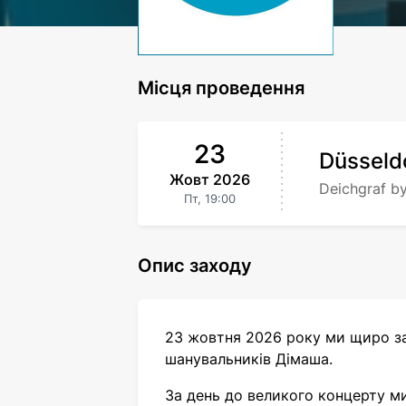
Місця проведення
23
Düsseld
Жовт
2026
Deichgraf b
Пт,
19:00
Опис заходу
23 жовтня 2026 року ми щиро за
шанувальників Дімаша.
За день до великого концерту ми