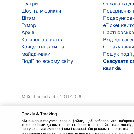
Театри
Оплата та д
Шоу та мюзикли
Повернення 
Дітям
Подарункови
Гумор
eTicket квит
Архів
Партнерська
Каталог артистів
Вхід для аген
Концертні зали та
Страхування
майданчики
Пошук події
Події по всьому світу
Скасувати с
квитків
© Kontramarka.de,
2011-2026
Cookie & Tracking
Ми використовуємо cookie-файли, щоб забезпечити найкраще о
технологіями допомагають поліпшити наш сайт і ваш досвід,
пошукові системи, соціальні мережі або рекламні агентства.
Додаткову інформацію, зокрема про ваші права на відкликання 