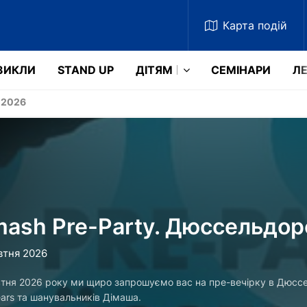
Карта
подій
ЗИКЛИ
STAND UP
ДІТЯМ
СЕМІНАРИ
ЛЕ
 2026
mash Pre-Party. Дюссельдо
втня 2026
тня 2026 року ми щиро запрошуємо вас на пре-вечірку в Дюссе
ears та шанувальників Дімаша.