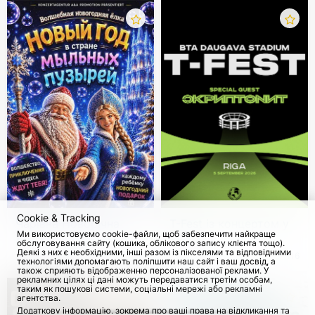
Cookie & Tracking
Чарівна Новорічна
T-Fest із концертом у
Ми використовуємо cookie-файли, щоб забезпечити найкраще
Ялинка. Новий рік у
Ризі
обслуговування сайту (кошика, облікового запису клієнта тощо).
країні мильних
Деякі з них є необхідними, інші разом із пікселями та відповідними
з 4 Груд 2026
428
5 Верес 2026
116
технологіями допомагають поліпшити наш сайт і ваш досвід, а
бульбашок
також сприяють відображенню персоналізованої реклами. У
рекламних цілях ці дані можуть передаватися третім особам,
таким як пошукові системи, соціальні мережі або рекламні
агентства.
Додаткову інформацію, зокрема про ваші права на відкликання та