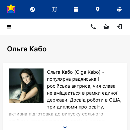
Ольга Кабо
Ольга Кабо (Olga Kabo) -
популярна радянська і
російська актриса, чия слава
не вміщається в рамки єдиної
держави. Досвід роботи в США,
три дипломи про освіту,
активна підготовка до випуску сольного
альбому, затвердження на політ у космос,
членство в Асоціації каскадерів, Фея