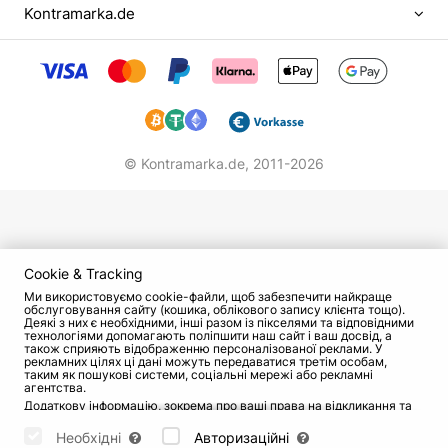
Kontramarka.de
був не єдиний виш, який закінчила Кабо. Вона
також навчалася на історичному факультеті в
МДУ, а потім пройшла Вищі режисерські курси
(у майстерні А. Сурикової і В. Фокіна).
Акторська кар'єра
© Kontramarka.de,
2011-2026
У 1989 році Ольга Кабо стала дипломованою
артисткою. Але на той момент її фільмографія
вже становила понад 10 робіт. Ще школяркою
вона зіграла дві головні ролі: в музичній картині
"Жарти в сторону" і в драмі "І повториться все".
Cookie & Tracking
Ми використовуємо cookie-файли, щоб забезпечити найкраще
обслуговування сайту (кошика, облікового запису клієнта тощо).
У студентські роки вона засвітилася в таких
Деякі з них є необхідними, інші разом із пікселями та відповідними
технологіями допомагають поліпшити наш сайт і ваш досвід, а
фільмах, як "Мільйон у шлюбному кошику", "Де
також сприяють відображенню персоналізованої реклами. У
знаходиться нофелет?", "Нічний екіпаж",
рекламних цілях ці дані можуть передаватися третім особам,
таким як пошукові системи, соціальні мережі або рекламні
"Пригоди Квентіна Дорварда, стрільця
агентства.
Додаткову інформацію, зокрема про ваші права на відкликання та
королівської гвардії". За нею закріпився образ
заперечення, можна знайти на сторінці
Datenschutz
і сторінці
AGB
.
романтичної і драматичної героїні, з яким вона
Будь ласка, виберіть нижче, які куки можуть бути встановлені, і
Необхідні
Авторизаційні