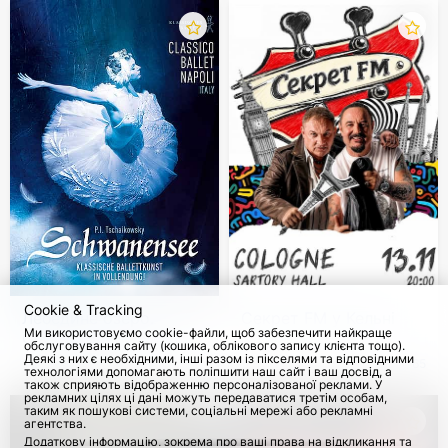
Cookie & Tracking
Лебедине озеро.
Секрет FM у Кельні
Ми використовуємо cookie-файли, щоб забезпечити найкраще
Classico Ballet Napoli
обслуговування сайту (кошика, облікового запису клієнта тощо).
2026-2027
Деякі з них є необхідними, інші разом із пікселями та відповідними
з 28 Груд 2026
13 Листоп 2026
65
технологіями допомагають поліпшити наш сайт і ваш досвід, а
також сприяють відображенню персоналізованої реклами. У
рекламних цілях ці дані можуть передаватися третім особам,
таким як пошукові системи, соціальні мережі або рекламні
агентства.
Додаткову інформацію, зокрема про ваші права на відкликання та