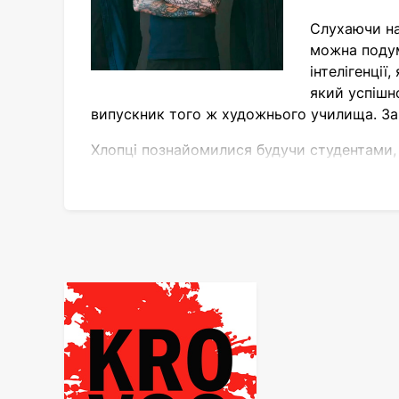
Слухаючи на
можна подум
інтелігенції
який успішн
випускник того ж художнього училища. За 
Хлопці познайомилися будучи студентами, п
проекту виникла 2003 року. Третім учасни
Спочатку хіп-хоп-групу планувалося назва
дитинства. Але оцінивши специфіку майбутн
Ідейним натхненником, автором низки текс
сьогоднішній день є візитною карткою гурт
Написанням бітів і музики для перших альб
У 2007 році до хлопців приєднався новий 
який залишив склад "Кровостоку". З 2011 
Творчість "Кровостоку"