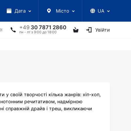
Дата
Місто
UA
+49
30 7871 2860
КЦІЇ
УКРАЇНСЬКІ АРТИСТИ
ІНШЕ
Увійти
ТВОРЧІ ЗУС
пн - пт з 9:00 до 18:00
и у своїй творчості кілька жанрів: хіп-хоп,
монотонним речитативом, надмірною
ні справжній драйв і треш, викликаючи