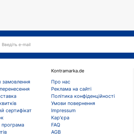
ом і вирішили його оскаржити. Апеляція виявилася не 
сток" зараз
астрольні тури культового гурту проходять за кордоном
Введіть e-mail
альбом "Реки крови", розміщений на музсервісах, було 
Kontramarka.de
ий любитель татуювань. На його тілі є безліч малюнкі
 замовлення
Про нас
ним торсом.
 перенесення
Реклама на сайті
ного відеокліпу. Ролики створюють самі фанати, викори
оставка
Політика конфіденційності
квитків
Умови повернення
на сцені або у відеороликах, а й у психологічному трил
й сертифікат
Impressum
ок
Кар'єра
 програма
FAQ
тів
AGB