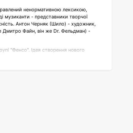
иправлений ненормативною лексикою,
ді музиканти - представники творчої
йсність. Антон Черняк (Шило) - художник,
 Дмитро Файн, він же Dr. Фельдман) -
упі "Фенсо". Ідея створення нового
ацює барменом в арт-клубі "ПушкінГ".
в, де Антон Черняк провів частину свого
єї ідеї. Так з'явився "Кровосток".
тембр і монотонна розповідь на
втора лірики взяв на себе Фельдман.
бітмейкером колективу, замінивши Сергія,