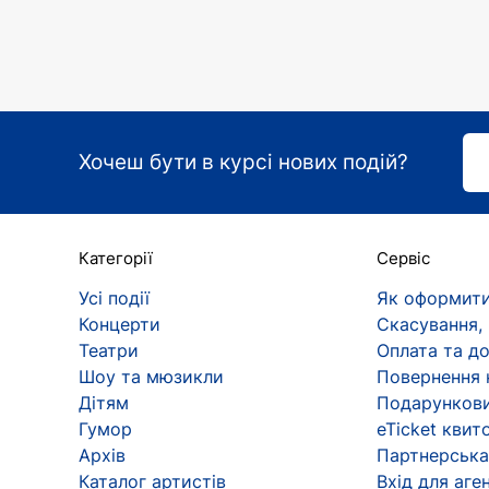
Музиканти не погодилися з таким вердикт
скасувати.
Чим зайняті учасники гурту "Крово
У 2022 році колектив покинув РФ. Зараз г
Хочеш бути в курсі нових подій?
Влітку 2024 року рішенням Роскомнагляду 
прокоментувала.
Цікаві факти
Категорії
Сервіс
Лідер групи "Кровосток" Шило - велик
Усі події
Як оформити
публіці, з'являючись на сцені з оголе
Концерти
Скасування,
У "Кровостока" немає жодного офіцій
Театри
Оплата та д
ігор.
Шоу та мюзикли
Повернення 
Побачити музикантів можна не тільки 
Дітям
Подарункови
бандитів.
Гумор
eTicket квит
Дискографія (студійні альбоми)
Архів
Партнерська
Каталог артистів
Вхід для аген