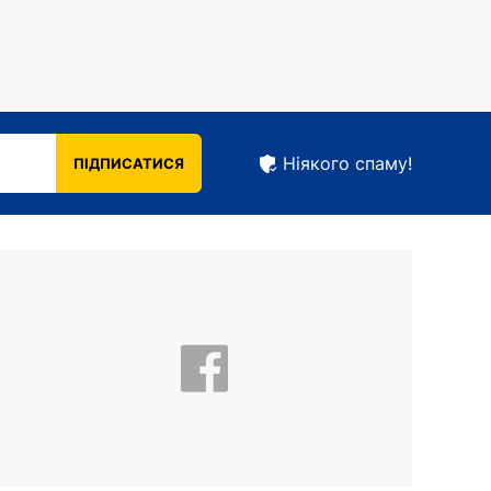
марною: попереднє рішення вдалося
.
Ніякого спаму!
ПІДПИСАТИСЯ
заблоковано. Своє рішення цензура ніяк не
в, які репер не втомлюється демонструвати
стовуючи за основу кадри з фільмів або
ері "Жесть". Репери зіграли в ньому ролі