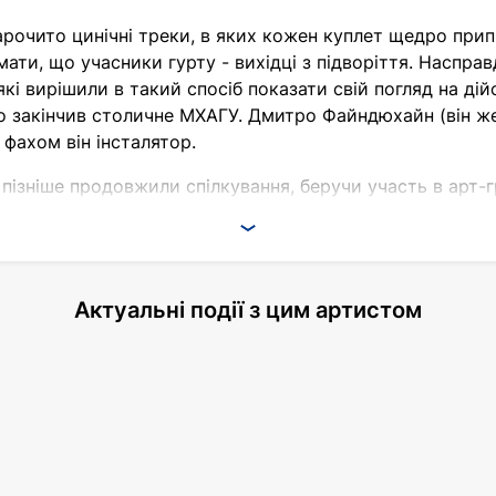
рочито цинічні треки, в яких кожен куплет щедро пр
ати, що учасники гурту - вихідці з підворіття. Насправ
, які вирішили в такий спосіб показати свій погляд на ді
о закінчив столичне МХАГУ. Дмитро Файндюхайн (він же
фахом він інсталятор.
ізніше продовжили спілкування, беручи участь в арт-гр
ком колективу став Сергій Крилов (Полутруп), який пр
ти "Текстильщики" на честь одного зі столичних районі
ього репертуару, музиканти вирішили відмовитися від ці
Актуальні події з цим артистом
тів і вокалістом проекту став Шило. Саме його сухий 
у "Кровосток". Роль продюсера колективу, а згодом і а
омів зайнявся Сергій.
учасник - Костянтин Рудчик (Фантомас 2000). Він став 
Фантомас 2000 є беззмінним бек-вокалістом гурту.