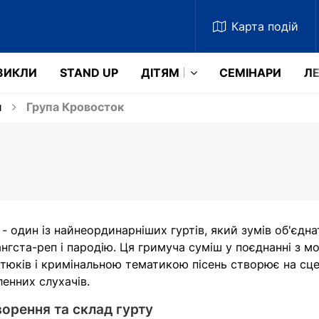
Карта
подій
ЗИКЛИ
STAND UP
ДІТЯМ
СЕМІНАРИ
ЛЕ
и
Група Кровосток
- один із найнеординарніших гуртів, який зумів об'єднат
ангста-реп і пародію. Ця гримуча суміш у поєднанні з 
атюків і кримінальною тематикою пісень створює на сце
ленних слухачів.
ворення та склад гурту