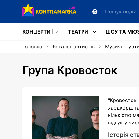
КОНЦЕРТИ
ТЕАТРИ
ШОУ ТА МЮ
Головна
Каталог артистів
Музичні гурт
Група Кровосток
"Кровосток" 
хардкорд, г
кількістю м
відгук у чис
Історія ст