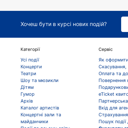
Хочеш бути в курсі нових подій?
Категорії
Сервіс
Усі події
Як оформити
Концерти
Скасування,
Театри
Оплата та д
Шоу та мюзикли
Повернення 
Дітям
Подарункови
Гумор
eTicket квит
Архів
Партнерська
Каталог артистів
Вхід для аген
Концертні зали та
Страхування
майданчики
Пошук події