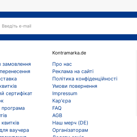
Введіть e-mail
Kontramarka.de
 замовлення
Про нас
 перенесення
Реклама на сайті
оставка
Політика конфіденційності
квитків
Умови повернення
й сертифікат
Impressum
ок
Кар'єра
 програма
FAQ
тів
AGB
 квитків
Наш мерч (DE)
 для ваучера
Організаторам