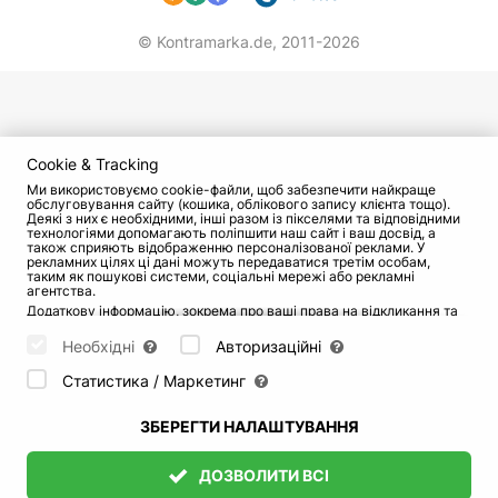
© Kontramarka.de,
2011-2026
Cookie & Tracking
Ми використовуємо cookie-файли, щоб забезпечити найкраще
обслуговування сайту (кошика, облікового запису клієнта тощо).
Деякі з них є необхідними, інші разом із пікселями та відповідними
технологіями допомагають поліпшити наш сайт і ваш досвід, а
також сприяють відображенню персоналізованої реклами. У
рекламних цілях ці дані можуть передаватися третім особам,
таким як пошукові системи, соціальні мережі або рекламні
агентства.
Додаткову інформацію, зокрема про ваші права на відкликання та
заперечення, можна знайти на сторінці
Datenschutz
і сторінці
AGB
.
Будь ласка, виберіть нижче, які куки можуть бути встановлені, і
Необхідні
Авторизаційні
підтвердіть це натисканням кнопки "Зберегти налаштування", або
прийміть усі куки, натиснувши кнопку "Дозволити всі":
Статистика / Маркетинг
ЗБЕРЕГТИ НАЛАШТУВАННЯ
ДОЗВОЛИТИ ВСІ