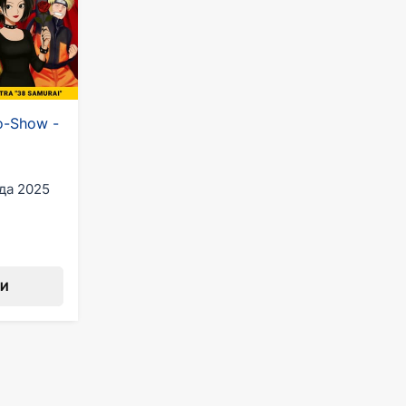
o-Show -
да 2025
ТИ