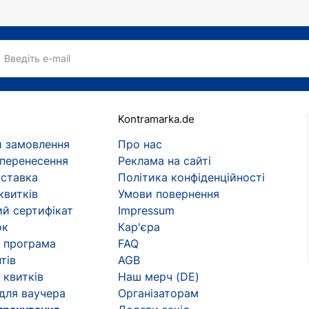
Введіть e-mail
Kontramarka.de
 замовлення
Про нас
 перенесення
Реклама на сайті
оставка
Політика конфіденційності
квитків
Умови повернення
й сертифікат
Impressum
ок
Кар'єра
 програма
FAQ
тів
AGB
 квитків
Наш мерч (DE)
 для ваучера
Організаторам