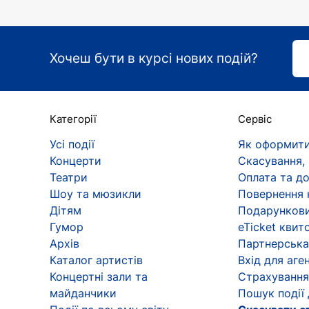
Хочеш бути в курсі нових подій?
Категорії
Сервіс
Усі події
Як оформити
Концерти
Скасування,
Театри
Оплата та д
Шоу та мюзикли
Повернення 
Дітям
Подарункови
Гумор
eTicket квит
Архів
Партнерська
Каталог артистів
Вхід для аген
Концертні зали та
Страхування
майданчики
Пошук події