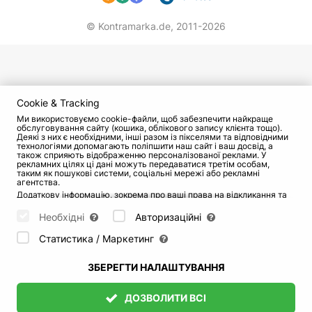
© Kontramarka.de,
2011-2026
Cookie & Tracking
Ми використовуємо cookie-файли, щоб забезпечити найкраще
обслуговування сайту (кошика, облікового запису клієнта тощо).
Деякі з них є необхідними, інші разом із пікселями та відповідними
технологіями допомагають поліпшити наш сайт і ваш досвід, а
також сприяють відображенню персоналізованої реклами. У
рекламних цілях ці дані можуть передаватися третім особам,
таким як пошукові системи, соціальні мережі або рекламні
агентства.
Додаткову інформацію, зокрема про ваші права на відкликання та
заперечення, можна знайти на сторінці
Datenschutz
і сторінці
AGB
.
Будь ласка, виберіть нижче, які куки можуть бути встановлені, і
Необхідні
Авторизаційні
підтвердіть це натисканням кнопки "Зберегти налаштування", або
прийміть усі куки, натиснувши кнопку "Дозволити всі":
Статистика / Маркетинг
ЗБЕРЕГТИ НАЛАШТУВАННЯ
ДОЗВОЛИТИ ВСІ