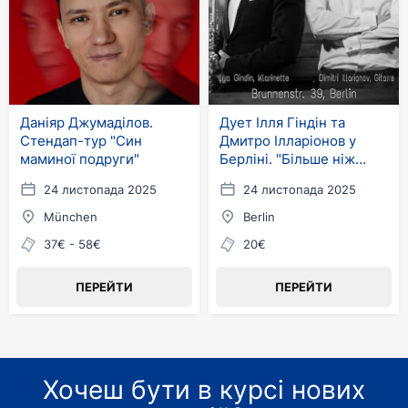
Даніяр Джумаділов.
Дует Ілля Гіндін та
Стендап-тур "Син
Дмитро Ілларіонов у
маминої подруги"
Берліні. "Більше ніж
клезмер"
24 листопада 2025
24 листопада 2025
München
Berlin
37€ - 58€
20€
ПЕРЕЙТИ
ПЕРЕЙТИ
Хочеш бути в курсі нових