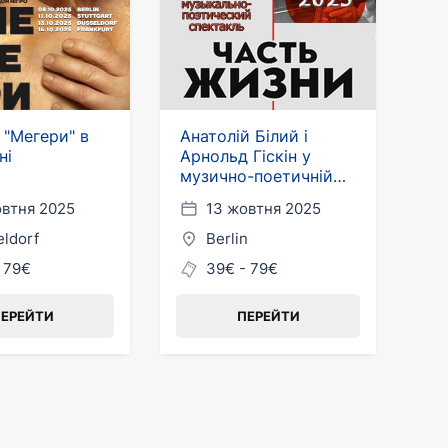
 "Мегери" в
Анатолій Білий і
ні
Арнольд Гіскін у
музично-поетичній
виставі "Частина
овтня 2025
13 жовтня 2025
життя" в Німеччині
ldorf
Berlin
 79€
39€ - 79€
ЕРЕЙТИ
ПЕРЕЙТИ