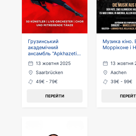
Грузинський
Музика кіно. 
академічний
Морріконе і Н
ансамбль "Apkhazeti"
в Німеччині
13 жовтня 2025
13 жовтня 
Saarbrücken
Aachen
49€ - 79€
39€ - 99€
ПЕРЕЙТИ
ПЕРЕЙ