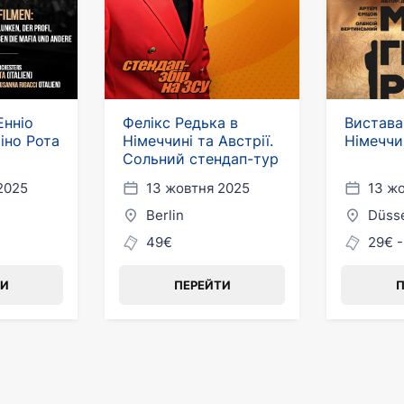
Енніо
Фелікс Редька в
Вистава
іно Рота
Німеччині та Австрії.
Німеччи
Сольний стендап-тур
2025
13 жовтня 2025
13 ж
Berlin
Düsse
49€
29€ -
ТИ
ПЕРЕЙТИ
П