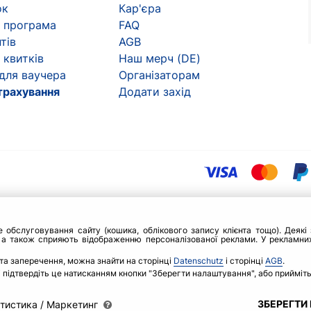
ок
Кар'єра
 програма
FAQ
тів
AGB
 квитків
Наш мерч (DE)
 для ваучера
Організаторам
трахування
Додати захід
бслуговування сайту (кошика, облікового запису клієнта тощо). Деякі з
 а також сприяють відображенню персоналізованої реклами. У рекламних
та заперечення, можна знайти на сторінці
Datenschutz
і сторінці
AGB
.
 і підтвердіть це натисканням кнопки "Зберегти налаштування", або прийміть
ЗБЕРЕГТИ
тистика / Маркетинг