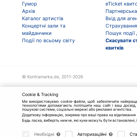
Гумор
eTicket квит
Архів
Партнерська
Каталог артистів
Вхід для аген
Концертні зали та
Страхування
майданчики
Пошук події
Події по всьому світу
Скасувати с
квитків
© Kontramarka.de,
2011-2026
Cookie & Tracking
Ми використовуємо cookie-файли, щоб забезпечити найкраще о
технологіями допомагають поліпшити наш сайт і ваш досвід,
пошукові системи, соціальні мережі або рекламні агентства.
Додаткову інформацію, зокрема про ваші права на відкликання 
Будь ласка, виберіть нижче, які куки можуть бути встановлені,
Необхідні
Авторизаційні
Ста