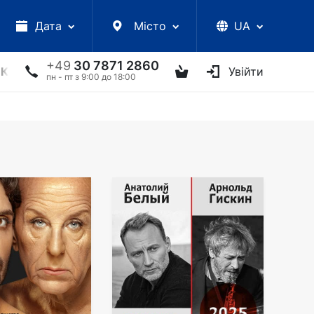
Дата
Місто
UA
+49
30 7871 2860
КЦІЇ
УКРАЇНСЬКІ АРТИСТИ
ІНШЕ
Увійти
ТВОРЧІ ЗУС
пн - пт з 9:00 до 18:00