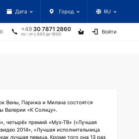
Дата
Город
RU
+49
30 7871 2860
ЛЕКЦИИ
УКРАИНСКИЕ АРТИСТЫ
ДРУГОЕ
Войти
ТВ
пн - пт с 9:00 до 18:00
ок Вены, Парижа и Милана состоятся
ы Валерии «К Солнцу».
», четырёх премий «Муз-ТВ» («Лучшая
 видео 2014», «Лучшая исполнительница
 как лучшая певица. Кроме того она 13 раз