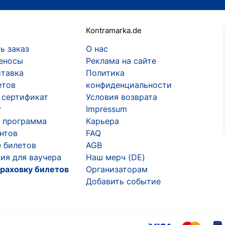
Kontramarka.de
ь заказ
О нас
еносы
Реклама на сайте
ставка
Политика
етов
конфиденциальности
 сертификат
Условия возврата
т
Impressum
 программа
Карьера
ентов
FAQ
 билетов
AGB
ия для ваучера
Наш мерч (DE)
раховку билетов
Организаторам
Добавить событие