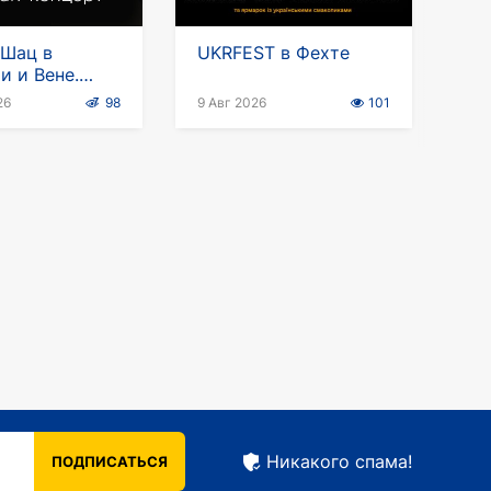
 Шац в
UKRFEST в Фехте
и и Вене.
-тур
26
98
9 Авг 2026
101
ук"
Никакого спама!
ПОДПИСАТЬСЯ