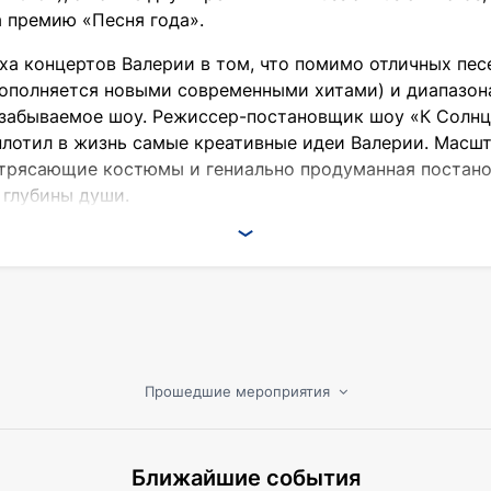
 премию «Песня года».
ха концертов Валерии в том, что помимо отличных песе
ополняется новыми современными хитами) и диапазона 
забываемое шоу. Режиссер-постановщик шоу «К Солнц
лотил в жизнь самые креативные идеи Валерии. Масшт
трясающие костюмы и гениально продуманная постанов
 глубины души.
дное подтверждение, что среди современных поп-див В
ментами приобретает еще более глубокие краски. «К 
я 5 декабря 2017 года. У зрителей будет возможность 
те Валерии помимо новых модных песен прозвучат люб
ьных подарков своим поклонникам!
Прошедшие мероприятия
Ближайшие события