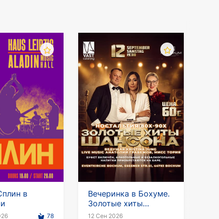
Сплин в
Вечеринка в Бохуме.
ии
Золотые хиты
шансона
026
78
12 Сен 2026