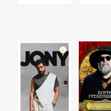
с тобой"