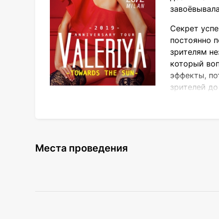
завоёвывала
Секрет успе
постоянно п
зрителям не
который воп
эффекты, по
зрителей до
Концертная программа «К Солнцу» - очере
исполнение в сочетании с живыми инстру
альбома Валерии релиз которого состоялс
неиссякаемой энергией певицы. В концер
Места проведения
приготовила немало сюрпризов и музыкал