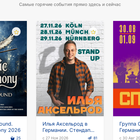
Самые горячие события прямо здесь и сейчас
Sound.
Илья Аксельрод в
Группа 
ony 2026
Германии. Стендап
Герман
тур
25
с 27 Ноя 2026
81
с 30 Авг 2