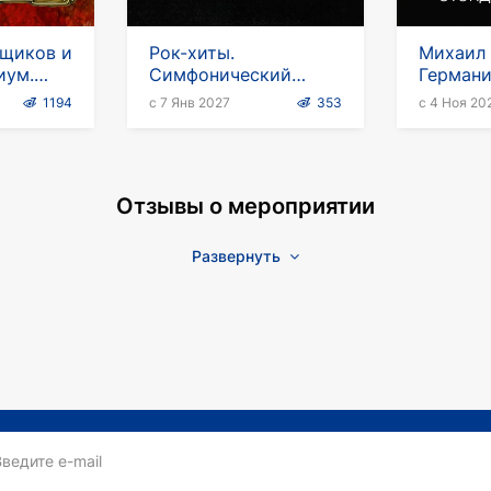
нщиков и
Рок-хиты.
Михаил
иум.
Симфонический
Германи
 тур
трибьют "Я хочу быть
Стендап
1194
с 7 Янв 2027
353
с 4 Ноя 20
с тобой"
"Лифтол
Отзывы о мероприятии
Развернуть
Введите e-mail