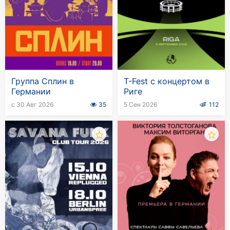
Группа Сплин в
T-Fest с концертом в
Германии
Риге
с 30 Авг 2026
35
5 Сен 2026
112