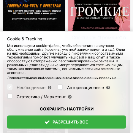
Рок-хиты.
Спектакль "Громкие" в
Cookie & Tracking
Симфонический
Германии и Вене
Мы используем cookie-файлы, чтобы обеспечить наилучшее
трибьют "Я хочу быть
обслуживание сайта (корзины, учетной записи клиента и т.д.). Одни
с 7 Янв 2027
51
с 25 Окт 2026
87
из них необходимы, другие наряду с пикселями и сопоставимыми
с тобой"
технологиями помогают улучшить наш сайт и ваш опыт, а также
способствуют отображению персонализированной рекламы. В
рекламных целях эти данные могут передаваться третьим лицам,
таким как поисковые системы, социальные сети или рекламные
агентства.
Дополнительную информацию, в том числе о ваших правах на
отзыв и возражения, можно найти на странице
Datenschutz
и
странице
AGB
.
Необходимые
Авторизационные
Пожалуйста, выберите ниже, какие куки могут быть установлены,
и подтвердите это нажатием кнопки "Сохранить настройки", или
Статистика / Маркетинг
примите все куки, нажав кнопку "Разрешить все":
СОХРАНИТЬ НАСТРОЙКИ
РАЗРЕШИТЬ ВСЕ