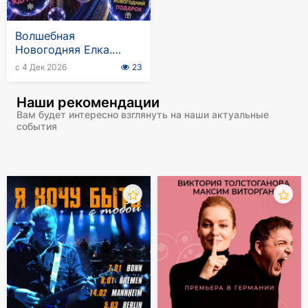
Волшебная
Новогодняя Елка.
Новый год в стране
с 4 Дек 2026
23
мыльных пузырей
Наши рекомендации
Вам будет интересно взглянуть на наши актуальные
события