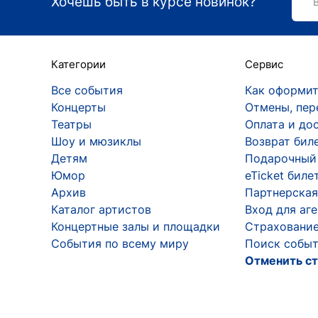
Хочешь быть в курсе новинок?
Категории
Сервис
Все события
Как оформит
Концерты
Отмены, пер
Театры
Оплата и до
Шоу и мюзиклы
Возврат бил
Детям
Подарочный
Юмор
eTicket биле
Архив
Партнерская
Каталог артистов
Вход для аг
Концертные залы и площадки
Страхование
События по всему миру
Поиск событ
Отменить ст