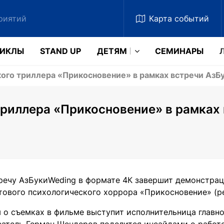
Карта
событий
ЗИКЛЫ
STAND UP
ДЕТЯМ
CЕМИНАРЫ
го триллера «Прикосновение» в рамках встречи АзБ
риллера «Прикосновение» в рамках 
речу АзБукиWeding в формате 4К завершит демонстрац
тового психологического хоррора «Прикосновение» (реж
 о съемках в фильме выступит исполнительница главн