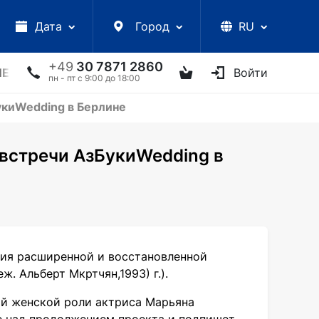
Дата
Город
RU
+49
30 7871 2860
ЛЕКЦИИ
УКРАИНСКИЕ АРТИСТЫ
ДРУГОЕ
Войти
ТВ
пн - пт с 9:00 до 18:00
укиWedding в Берлине
встречи АзБукиWedding в
ия расширенной и восстановленной
. Альберт Мкртчян,1993) г.).
ой женской роли актриса Марьяна