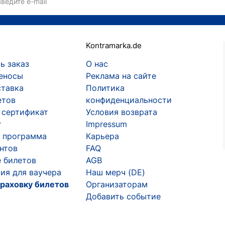
Введите e-mail
Kontramarka.de
ь заказ
О нас
еносы
Реклама на сайте
ставка
Политика
етов
конфиденциальности
 сертификат
Условия возврата
т
Impressum
 программа
Карьера
ентов
FAQ
 билетов
AGB
ия для ваучера
Наш мерч (DE)
раховку билетов
Организаторам
Добавить событие