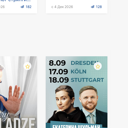
нии
026
182
с 4 Дек 2026
128