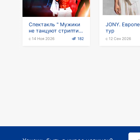
Спектакль " Мужики
JONY. Европ
не танцуют стриптиз"
тур
в Германии
с 14 Ноя 2026
182
с 12 Сен 2026