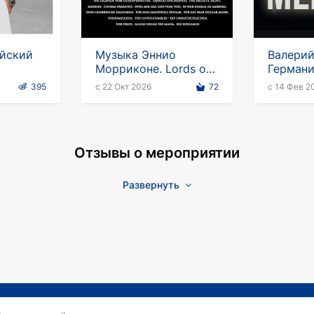
ейский
Музыка Эннио
Валерий
Морриконе. Lords of
Германи
the Sound
395
с 22 Окт 2026
72
с 14 Фев 2
Отзывы о мероприятии
Развернуть