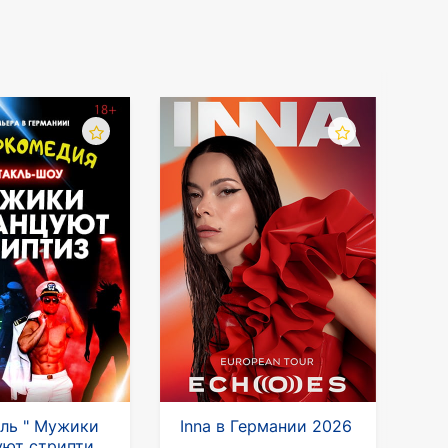
ль " Мужики
Inna в Германии 2026
уют стриптиз"