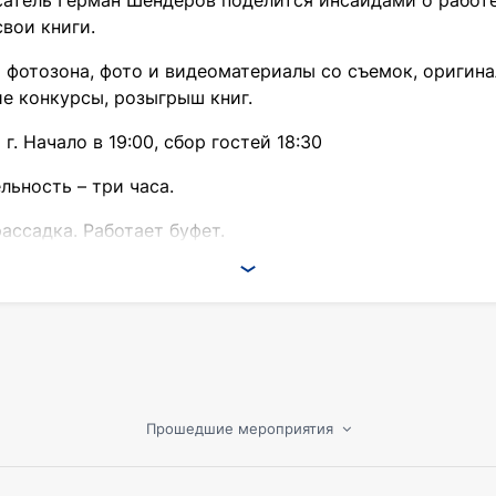
сатель Герман Шендеров поделится инсайдами о работ
вои книги.
 фотозона, фото и видеоматериалы со съемок, оригин
е конкурсы, розыгрыш книг.
г. Начало в 19:00, сбор гостей 18:30
ьность – три часа.
ассадка. Работает буфет.
Прошедшие мероприятия