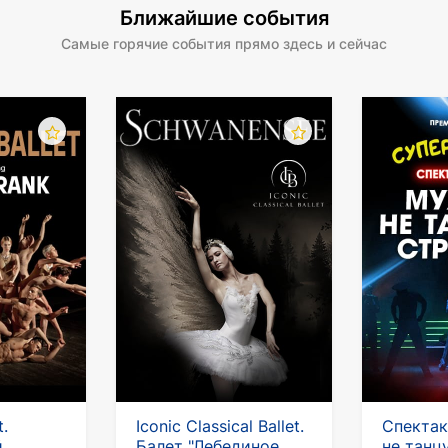
Ближайшие события
Самые горячие события прямо здесь и сейчас
t.
Iconic Classical Ballet.
Спектак
й
Балет "Лебединое
не танц