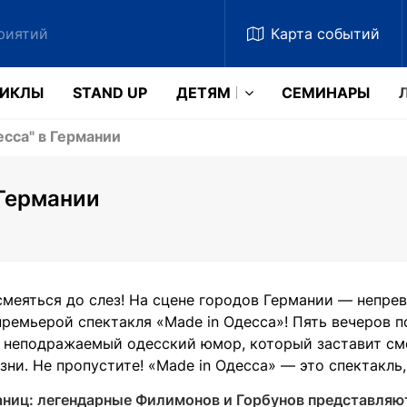
Карта
событий
ЗИКЛЫ
STAND UP
ДЕТЯМ
CЕМИНАРЫ
сса" в Германии
 Германии
смеяться до слез! На сцене городов Германии — непр
премьерой спектакля «Made in Одесса»! Пять вечеров по
 неподражаемый одесский юмор, который заставит сме
ни. Не пропустите! «Made in Одесса» — это спектакль
аниц: легендарные Филимонов и Горбунов представля