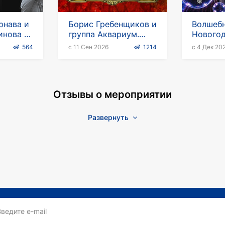
рнава и
Борис Гребенщиков и
Волшеб
инова в
группа Аквариум.
Новогод
анель
Европейский тур
Новый г
564
с 11 Сен 2026
1214
с 4 Дек 20
штейн"
мыльны
Отзывы о мероприятии
Развернуть
Введите e-mail