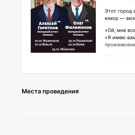
Этот город 
юмор — виз
«Ой, мне все
«Я имею вам
произнесенн
Разве что в
действующих лиц. Вы сразу почувствуете 
— легенды одесской эстрады Олега Филимо
По замыслу режиссера два одессита, дав
теплые и смешные воспоминания, встреча
Места проведения
пытаются понять: осталась ли еще та сама
может быть в них самих?
Спектакль «Сделаны в Одессе» построен ка
никогда не были — эта искрометная комед
времени, «пройтись» от Дерибассовской д