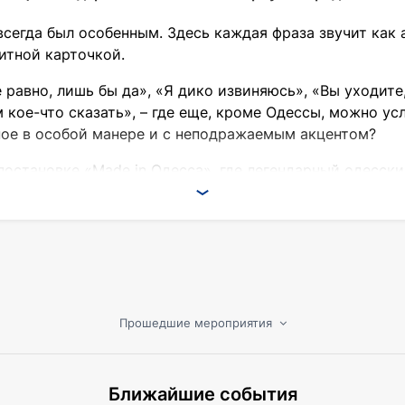
всегда был особенным. Здесь каждая фраза звучит как 
итной карточкой.
 равно, лишь бы да», «Я дико извиняюсь», «Вы уходите,
 кое-что сказать», – где еще, кроме Одессы, можно ус
ое в особой манере и с неподражаемым акцентом?
 постановке «Made in Одесса», где легендарный одесск
его особенность. А заодно и насладитесь искрометной
нова и харизматичного актера театра и кино Алексея
но уехавшие и прожившие в эмиграции много лет, но с
ются возле городского роддома. Общаются, рассказыва
я Одесса, которую они помнят и любят, или она живет
Прошедшие мероприятия
к диалог со зрителем, поэтому скучно вам точно не бу
ия найдет отклик в сердце каждого. Вы сможете сове
Ближайшие события
о Бродвейской, почувствовать аромат цветущих акаци