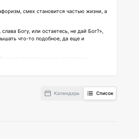
афоризм, смех становится частью жизни, а
 слава Богу, или остаетесь, не дай Бог?»,
лышать что-то подобное, да еще и
ий юмор является одним из главных
 игрой двух народных артистов Украины
 Горбунова.
умевшие сохранить о родном городе самые
ют о своей жизни, и мучительно
Календарь
Список
 теперь только в их воспоминаниях? А
дет. И неважно, родились ли вы здесь или
ршить путешествие в пространстве и во
й, услышать, как шумит море на пляже,