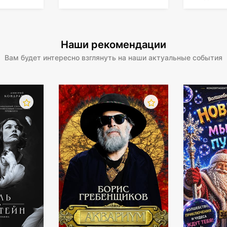
спектакли
, увлекательные шоу и
стендап
-выступления.
мыльны
Наши рекомендации
Вам будет интересно взглянуть на наши актуальные события