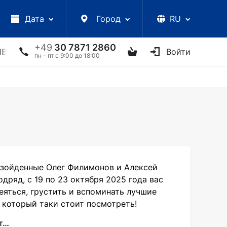
Дата
Город
RU
+49
30 7871 2860
ЛЕКЦИИ
УКРАИНСКИЕ АРТИСТЫ
ДРУГОЕ
Войти
ТВ
пн - пт с 9:00 до 18:00
евзойденные Олег Филимонов и Алексей
дряд, с 19 по 23 октября 2025 года вас
яться, грустить и вспоминать лучшие
, который таки стоит посмотреть!
ют…