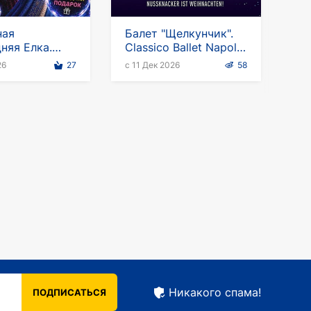
ная
Балет "Щелкунчик".
няя Елка.
Classico Ballet Napoli
од в стране
2026-2027
26
27
с 11 Дек 2026
58
х пузырей
Никакого спама!
ПОДПИСАТЬСЯ