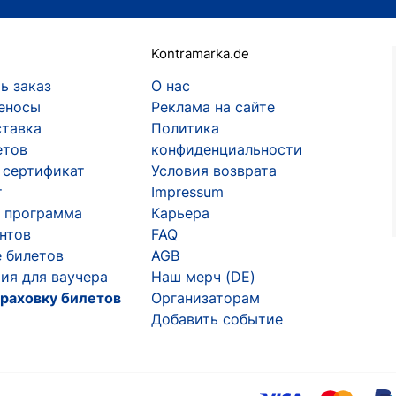
Kontramarka.de
ь заказ
О нас
еносы
Реклама на сайте
ставка
Политика
етов
конфиденциальности
 сертификат
Условия возврата
т
Impressum
 программа
Карьера
ентов
FAQ
 билетов
AGB
ия для ваучера
Наш мерч (DE)
раховку билетов
Организаторам
Добавить событие