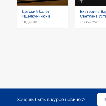
Детский балет
Екатерина Ва
«Щелкунчик» в
Светлана Уст
Германии
спектакле "Ш
с 8 Дек 2026
с 12 Сен 2026
против Рубин
в Германии
Хочешь быть в курсе новинок?