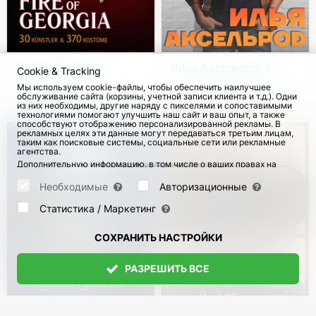
"Огонь Грузии".
Илья Аксельрод в
Cookie & Tracking
Королевский
Германии. Стендап
Мы используем cookie-файлы, чтобы обеспечить наилучшее
национальный балет
тур
обслуживание сайта (корзины, учетной записи клиента и т.д.). Одни
с 8 Ноя 2026
79
с 27 Ноя 2026
90
из них необходимы, другие наряду с пикселями и сопоставимыми
Грузии в Германии
технологиями помогают улучшить наш сайт и ваш опыт, а также
способствуют отображению персонализированной рекламы. В
рекламных целях эти данные могут передаваться третьим лицам,
таким как поисковые системы, социальные сети или рекламные
агентства.
Дополнительную информацию, в том числе о ваших правах на
отзыв и возражения, можно найти на странице
Datenschutz
и
странице
AGB
.
Необходимые
Авторизационные
Пожалуйста, выберите ниже, какие куки могут быть установлены,
и подтвердите это нажатием кнопки "Сохранить настройки", или
Статистика / Маркетинг
примите все куки, нажав кнопку "Разрешить все":
СОХРАНИТЬ НАСТРОЙКИ
РАЗРЕШИТЬ ВСЕ