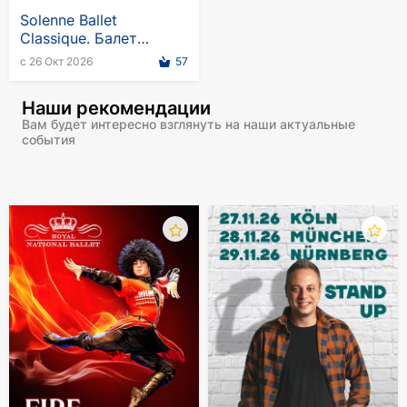
Solenne Ballet
Classique. Балет
"Лебединое озеро" -
с 26 Окт 2026
57
Европейский тур 2026
Наши рекомендации
Вам будет интересно взглянуть на наши актуальные
события