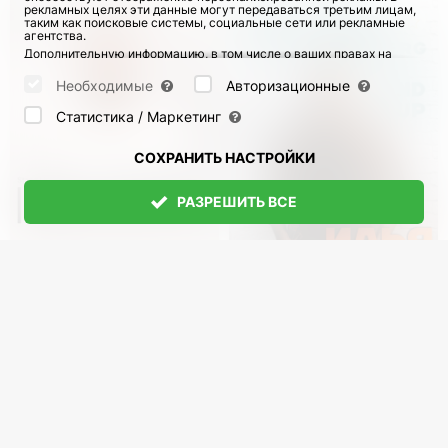
рекламных целях эти данные могут передаваться третьим лицам,
таким как поисковые системы, социальные сети или рекламные
агентства.
Дополнительную информацию, в том числе о ваших правах на
отзыв и возражения, можно найти на странице
Datenschutz
и
странице
AGB
.
Необходимые
Авторизационные
Пожалуйста, выберите ниже, какие куки могут быть установлены,
и подтвердите это нажатием кнопки "Сохранить настройки", или
Статистика / Маркетинг
примите все куки, нажав кнопку "Разрешить все":
СОХРАНИТЬ НАСТРОЙКИ
РАЗРЕШИТЬ ВСЕ
Руслан Белый.
Илья Аксельрод в
Стендап-тур
Германии. Стендап
"Immigracias"
тур
с 22 Сен 2026
1116
с 27 Ноя 2026
77