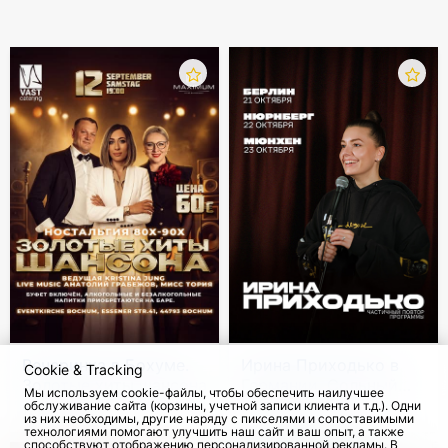
Вечеринка в Бохуме.
Ирина Приходько в
Cookie & Tracking
Золотые хиты шансона
Германии. Сольный
Мы используем cookie-файлы, чтобы обеспечить наилучшее
стендап-тур
обслуживание сайта (корзины, учетной записи клиента и т.д.). Одни
12 Сен 2026
с 21 Окт 2026
из них необходимы, другие наряду с пикселями и сопоставимыми
технологиями помогают улучшить наш сайт и ваш опыт, а также
способствуют отображению персонализированной рекламы. В