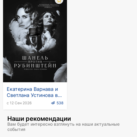
Екатерина Варнава и
Светлана Устинова в
спектакле "Шанель
с 12 Сен 2026
538
против Рубинштейн" в
Германии
Наши рекомендации
Вам будет интересно взглянуть на наши актуальные
события