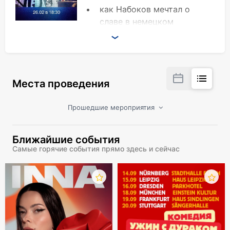
как Набоков мечтал о
славе в немецком
кинематографе
как Геббельс определял «правильную»
национальность режиссеров
на какую картину Штирлиц ходил 6 раз
Места проведения
что смотрят немцы в Новый год…
эти и другие истории в видеозаписи на
большом экране!
Прошедшие мероприятия
Обсуждение за чашкой чая.
Ближайшие события
Самые горячие события прямо здесь и сейчас