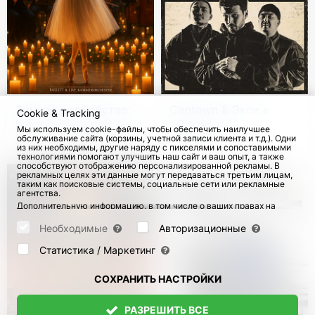
Зимнее волшебство:
Captown & Экси в
Cookie & Tracking
балетные истории при
Германии
Мы используем cookie-файлы, чтобы обеспечить наилучшее
свечах с живым
обслуживание сайта (корзины, учетной записи клиента и т.д.). Одни
с 14 Дек 2026
с 18 Окт 2026
из них необходимы, другие наряду с пикселями и сопоставимыми
камерным оркестром
технологиями помогают улучшить наш сайт и ваш опыт, а также
способствуют отображению персонализированной рекламы. В
рекламных целях эти данные могут передаваться третьим лицам,
таким как поисковые системы, социальные сети или рекламные
агентства.
Дополнительную информацию, в том числе о ваших правах на
отзыв и возражения, можно найти на странице
Datenschutz
и
странице
AGB
.
Необходимые
Авторизационные
Пожалуйста, выберите ниже, какие куки могут быть установлены,
и подтвердите это нажатием кнопки "Сохранить настройки", или
Статистика / Маркетинг
примите все куки, нажав кнопку "Разрешить все":
СОХРАНИТЬ НАСТРОЙКИ
РАЗРЕШИТЬ ВСЕ