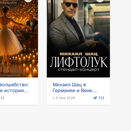
волшебство:
Михаил Шац в
е истории
Германии и Вене.
чах с живым
Стендап-тур
026
с 4 Ноя 2026
112
ым оркестром
"Лифтолук"