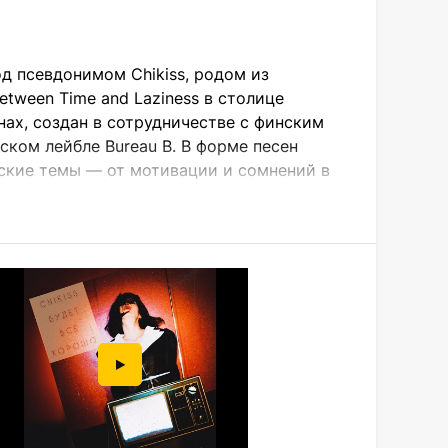
д псевдонимом Chikiss, родом из
tween Time and Laziness в столице
нах, создан в сотрудничестве с финским
ском лейбле Bureau B. В форме песен
фские темы — от мотивации и сомнений в
авая всему этому кинематографическое
ь самым утончённым и проработанным
, проходя через постпанк, минимал-вейв,
ональной и инновационной музыки. В её
ртистами, как Dorit Chrysler, Jaakko
Ensemble Economique (дуэт Video Salon),
 интуитивно, Chikiss становится