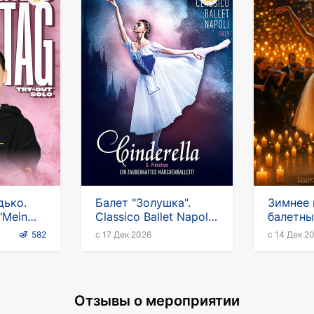
дько.
Балет "Золушка".
Зимнее 
"Mein
Classico Ballet Napoli
балетны
2026-2027
при све
582
с 17 Дек 2026
с 14 Дек 2
камерн
Отзывы о мероприятии