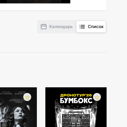
ятся Jaakko Eino Kalevi, Die Wilde Jagd,
лное сотрудничества выдающихся артистов и
Календарь
Список