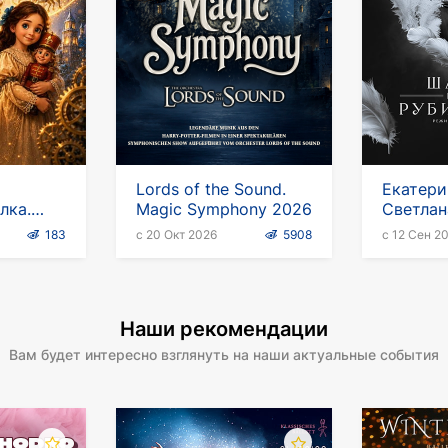
Lords of the Sound.
Екатери
лка.
Magic Symphony 2026
Светлан
 Время
спектак
183
с 20 Окт 2026
5908
с 12 Сен 2
против 
в Герма
Наши рекомендации
Вам будет интересно взглянуть на наши актуальные события