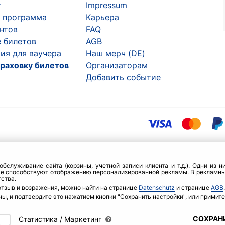
т
Impressum
 программа
Карьера
ентов
FAQ
 билетов
AGB
ия для ваучера
Наш мерч (DE)
раховку билетов
Организаторам
Добавить событие
бслуживание сайта (корзины, учетной записи клиента и т.д.). Одни из 
же способствуют отображению персонализированной рекламы. В рекламны
ства.
отзыв и возражения, можно найти на странице
Datenschutz
и странице
AGB
.
ы, и подтвердите это нажатием кнопки "Сохранить настройки", или примите 
СОХРАН
Статистика / Маркетинг