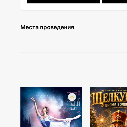
В этот особенный вечер в театральном прост
Saeko Killy, Sveta Ben, Mustelide и друг
впечатлений для всех присутствующих.
Места проведения