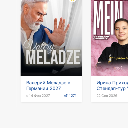
Валерий Меладзе в
Ирина Прихо
Германии 2027
Стендап-тур 
Tag"
с 14 Фев 2027
1271
22 Сен 2026