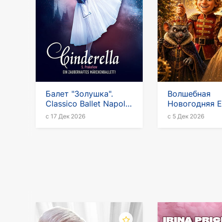
Балет "Золушка".
Волшебная
Classico Ballet Napoli
Новогодняя Е
2026-2027
Щелкунчик –
с 17 Дек 2026
с 5 Дек 2026
Волшебства!