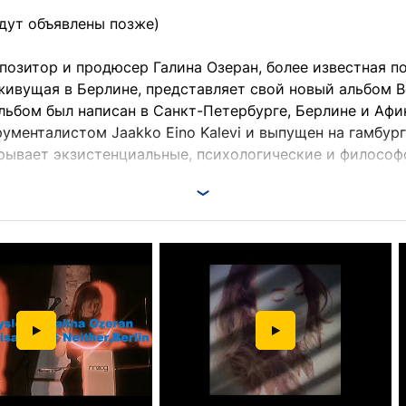
удут объявлены позже)
позитор и продюсер Галина Озеран, более известная по
живущая в Берлине, представляет свой новый альбом Be
льбом был написан в Санкт-Петербурге, Берлине и Афи
ументалистом Jaakko Eino Kalevi и выпущен на гамбург
крывает экзистенциальные, психологические и филосо
и советского прошлого и коллективной эмпатии, прид
й и светом, в итоге склоняясь к надежде и становяс
й день.
й Chikiss следует собственному художественному пути
импровизацию, формируя внушительный каталог эмоци
мов, EP, микстейпов и совместных проектов с такими а
ilde Jagd, Bad Hammer, Plattenbau, Barbara Morgenstern, 
Dima Pantyushin и многими другими. Подходя к творчеству
ак и бурь внешнего мира.