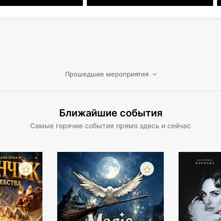
ранстве Ballhaus Prinzenallee к ней на сцене присоедин
ие друзья, чтобы создать незабываемое шоу — яркое, по
Прошедшие мероприятия
Ближайшие события
Самые горячие события прямо здесь и сейчас