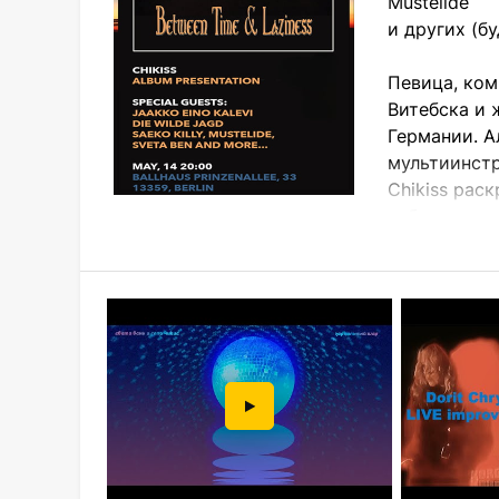
Mustelide
и других (б
Певица, ком
Витебска и 
Германии. А
мультиинстр
Chikiss рас
себе до тен
звучание. Альбом балансирует между тьмо
вокальным релизом Chikiss на сегодняшни
На протяжении последних двух десятилети
экспериментальную электронику и живую 
активе — множество полноформатных альбо
Eino Kalevi, Eva Geist, Thomas Azier, Die W
Sveta Ben, Mustelide (дуэт Machineries), 
проводником как своего личного опыта, т