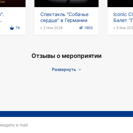
".
Спектакль "Собачье
Iconic Cl
сердце" в Германии
Балет "
 балет
озеро" 
79
с 2 Ноя 2026
1905
с 9 Янв 20
мании
Отзывы о мероприятии
Развернуть
Введите e-mail