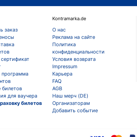
Kontramarka.de
ь заказ
О нас
еносы
Реклама на сайте
ставка
Политика
етов
конфиденциальности
 сертификат
Условия возврата
т
Impressum
 программа
Карьера
ентов
FAQ
 билетов
AGB
ия для ваучера
Наш мерч (DE)
раховку билетов
Организаторам
Добавить событие