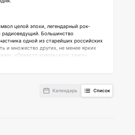
одня.
имвол целой эпохи, легендарный рок-
- и радиоведущий. Большинство
участника одной из старейших российских
ть и множество других, не менее ярких
жаз», «Оркестр креольского танго».
ной карьере.
 него отличным способом поделиться со
вучали в исполнении группы «Машина
треков изданы отдельными синглами и
Календарь
Список
мпозиции известного исполнителя можно
Не пропустите! Песни в исполнении