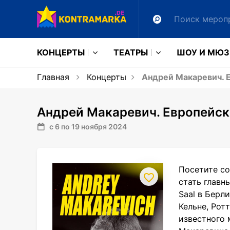
КОНЦЕРТЫ
ТЕАТРЫ
ШОУ И МЮ
Главная
Концерты
Андрей Макаревич. 
Андрей Макаревич. Европейск
с 6 по 19 ноября 2024
Посетите со
стать главн
Saal в Берл
Кельне, Рот
известного 