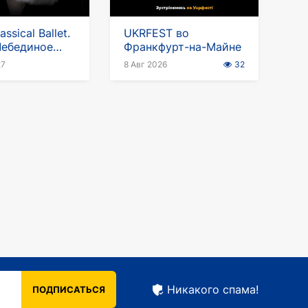
assical Ballet.
UKRFEST во
Лебединое
Франкфурт-на-Майне
в Германии
27
8 Авг 2026
32
Никакого спама!
ПОДПИСАТЬСЯ