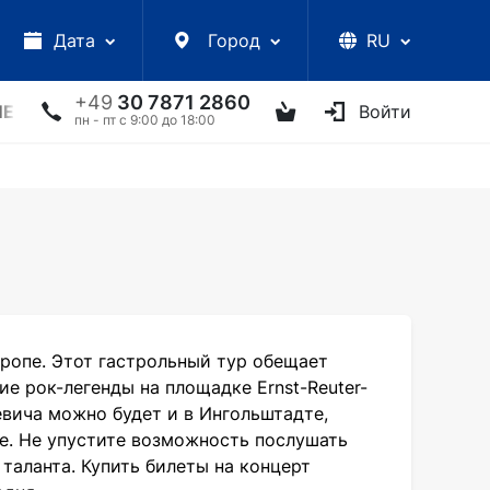
Дата
Город
RU
+49
30 7871 2860
ЛЕКЦИИ
УКРАИНСКИЕ АРТИСТЫ
ДРУГОЕ
Войти
ТВ
пн - пт с 9:00 до 18:00
ропе. Этот гастрольный тур обещает
е рок-легенды на площадке Ernst-Reuter-
евича можно будет и в Ингольштадте,
ге. Не упустите возможность послушать
таланта. Купить билеты на концерт