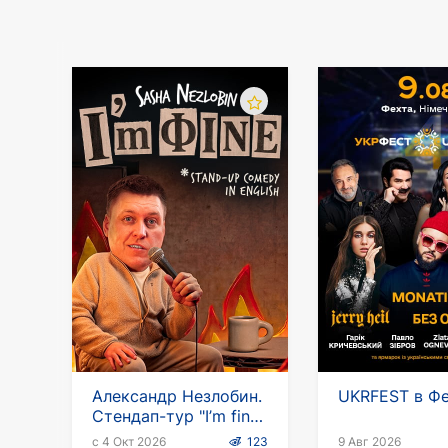
легендарного артиста – это музыка, кото
О билетах лучше позаботиться заранее. К
Александр Незлобин.
UKRFEST в Ф
Стендап-тур "I’m fine"
на английском языке
с 4 Окт 2026
123
9 Авг 2026