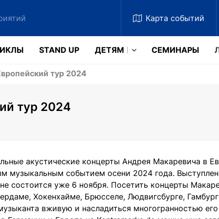
Карта
событий
ЗИКЛЫ
STAND UP
ДЕТЯМ
CЕМИНАРЫ
Европейский тур 2024
ий тур 2024
льные акустические концерты Андрея Макаревича в Ев
ым музыкальным событием осени 2024 года. Выступлени
ине состоится уже 6 ноября. Посетить концерты Макар
тердаме, Хокенхайме, Брюсселе, Людвигсбурге, Гамбур
музыканта вживую и насладиться многогранностью его 