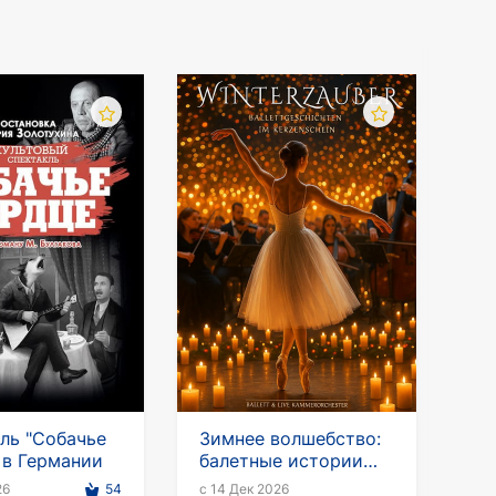
и и Европе можно в нашей онлайн-кассе.
ль "Собачье
Зимнее волшебство:
 в Германии
балетные истории
при свечах с живым
26
54
с 14 Дек 2026