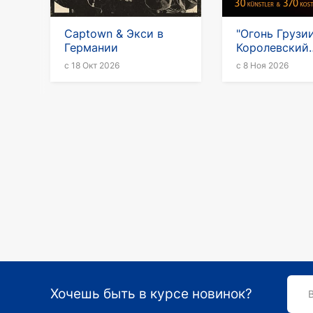
Captown & Экси в
"Огонь Грузии
Германии
Королевский
национальный
с 18 Окт 2026
с 8 Ноя 2026
Грузии в Гер
Хочешь быть в курсе новинок?