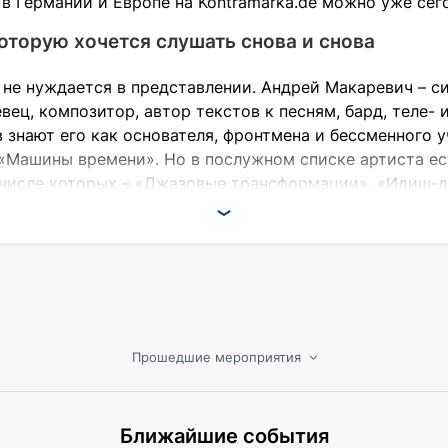
в Германии и Европе на Kontramarka.de можно уже сег
оторую хочется слушать снова и снова
 не нуждается в представлении. Андрей Макаревич – с
евец, композитор, автор текстов к песням, бард, теле
 знают его как основателя, фронтмена и бессменного 
 «Машины времени». Но в послужном списке артиста ес
 числе которых – «Джазовые трансформации», «Идиш-д
е место в жизни Андрея Макаревича отводится и соль
 артист начал давно. Эти сольные концерты стали для
еживаниями, познакомить их с песнями, которые не з
льности артиста было написано немало. Большинство 
 абсолютными хитами. Услышать их, а также другие ко
генда подготовил для своего европейского тура.
Прошедшие мероприятия
а в Германии и Европе
Макаревича в 2024 году можно найти в нашей афише. 
Ближайшие события