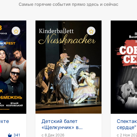
рую можно слушать снова и снова.
Самые горячие события прямо здесь и сейчас
упить их на одно из выступлений Макаревича в Германи
ехте
Детский балет
Спектак
«Щелкунчик» в
сердце"
Германии
341
с 8 Дек 2026
с 2 Ноя 20