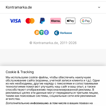
Школьные годы выдались трудными –
послевоенное время стало испытанием для
Kontramarka.de
всех. Тем не менее жизнь у мальчика была
весьма интересной. Он много времени
проводил в отцовской войсковой части: ходил
в строю, носил форму, обедал с солдатами в
столовой. Его прозвали «сыном полка».
© Kontramarka.de,
2011-2026
Любовь к музыке привил Льву дедушка, у
которого он часто гостил. Они вместе с
упоением слушали Леонида Утесова, пели и
играли на скрипке. Тогда в маленьком
мальчике зародилась мечта – стать артистом
Cookie & Tracking
или певцом. Он записался в городской хор
Мы используем cookie-файлы, чтобы обеспечить наилучшее
Дома пионеров и уже через год выступал на
обслуживание сайта (корзины, учетной записи клиента и т.д.). Одни
из них необходимы, другие наряду с пикселями и сопоставимыми
всех школьных мероприятиях.
технологиями помогают улучшить наш сайт и ваш опыт, а также
способствуют отображению персонализированной рекламы. В
рекламных целях эти данные могут передаваться третьим лицам,
После школы он пробовал поступить в ГИТИС,
таким как поисковые системы, социальные сети или рекламные
агентства.
но попытка не увенчалась успехом. Некоторое
Дополнительную информацию, в том числе о ваших правах на
время Лещенко подрабатывал в Большом