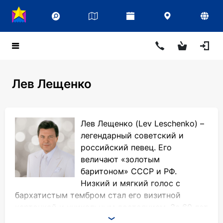
Лев Лещенко
Лев Лещенко (Lev Leschenko) –
легендарный советский и
российский певец. Его
величают «золотым
баритоном» СССР и РФ.
Низкий и мягкий голос с
бархатистым тембром стал его визитной
карточкой и уникальным достоянием. За 60 лет
своей творческой деятельности он удостоился